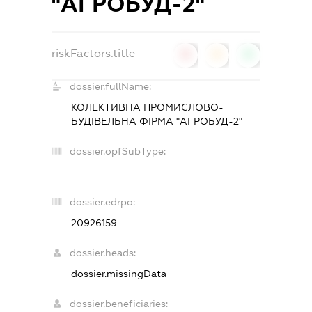
"АГРОБУД-2"
riskFactors.title
0
0
0
dossier.fullName:
КОЛЕКТИВНА ПРОМИСЛОВО-
БУДІВЕЛЬНА ФІРМА "АГРОБУД-2"
dossier.opfSubType:
-
dossier.edrpo:
20926159
dossier.heads:
dossier.missingData
dossier.beneficiaries: