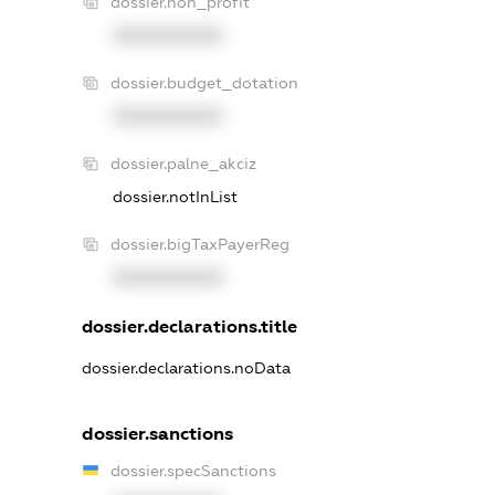
dossier.non_profit
XXXXXXXXXX
dossier.budget_dotation
XXXXXXXXXX
dossier.palne_akciz
dossier.notInList
dossier.bigTaxPayerReg
XXXXXXXXXX
dossier.declarations.title
dossier.declarations.noData
dossier.sanctions
dossier.specSanctions