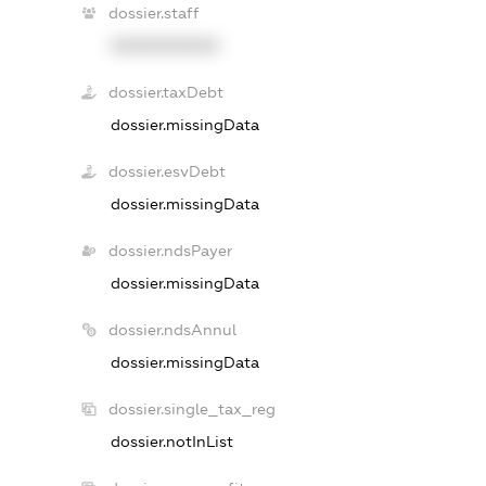
dossier.staff
XXXXXXXXXX
dossier.taxDebt
dossier.missingData
dossier.esvDebt
dossier.missingData
dossier.ndsPayer
dossier.missingData
dossier.ndsAnnul
dossier.missingData
dossier.single_tax_reg
dossier.notInList