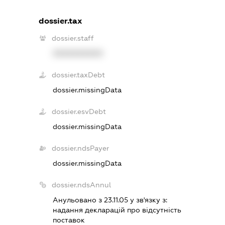
dossier.tax
dossier.staff
XXXXXXXXXX
dossier.taxDebt
dossier.missingData
dossier.esvDebt
dossier.missingData
dossier.ndsPayer
dossier.missingData
dossier.ndsAnnul
Анульовано з 23.11.05 у зв'язку з:
надання декларацiй про вiдсутнiсть
поставок