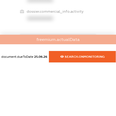
XXXXXXXXXX
dossier.commercial_info.activity
XXXXXXXXXX
freemium.actualData
freemium.exampleText_1
freemium.exampleText_2
freemium.anonymousPerSearch2
document.dueToDate
25.06.26
SEARCH.ONMONITORING
FREEMIUM.DETAILS
FREEMIUM.REGISTER