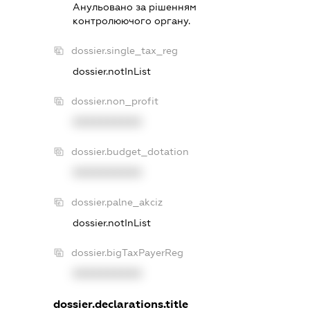
Анульовано за рiшенням
контролюючого органу.
dossier.single_tax_reg
dossier.notInList
dossier.non_profit
XXXXXXXXXX
dossier.budget_dotation
XXXXXXXXXX
dossier.palne_akciz
dossier.notInList
dossier.bigTaxPayerReg
XXXXXXXXXX
dossier.declarations.title