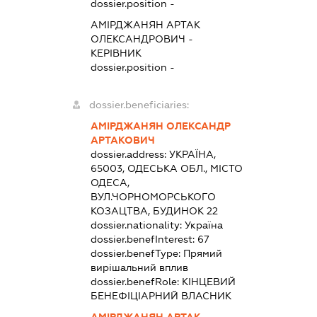
dossier.position -
АМІРДЖАНЯН АРТАК
ОЛЕКСАНДРОВИЧ
-
КЕРІВНИК
dossier.position -
dossier.beneficiaries:
АМІРДЖАНЯН ОЛЕКСАНДР
АРТАКОВИЧ
dossier.address:
УКРАЇНА,
65003, ОДЕСЬКА ОБЛ., МІСТО
ОДЕСА,
ВУЛ.ЧОРНОМОРСЬКОГО
КОЗАЦТВА, БУДИНОК 22
dossier.nationality:
Україна
dossier.benefInterest:
67
dossier.benefType:
Прямий
вирішальний вплив
dossier.benefRole:
КІНЦЕВИЙ
БЕНЕФІЦІАРНИЙ ВЛАСНИК
АМІРДЖАНЯН АРТАК