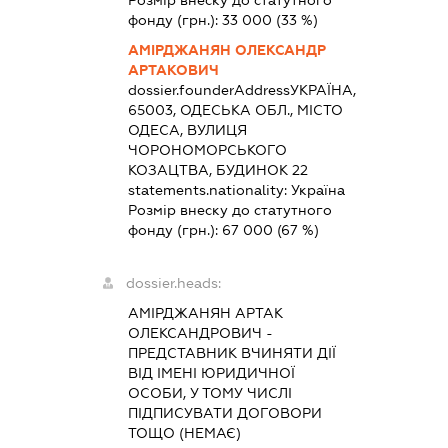
фонду (грн.):
33 000
(33 %)
АМІРДЖАНЯН ОЛЕКСАНДР
АРТАКОВИЧ
dossier.founderAddress
УКРАЇНА,
65003, ОДЕСЬКА ОБЛ., МІСТО
ОДЕСА, ВУЛИЦЯ
ЧОРОНОМОРСЬКОГО
КОЗАЦТВА, БУДИНОК 22
statements.nationality:
Україна
Розмір внеску до статутного
фонду (грн.):
67 000
(67 %)
dossier.heads:
АМІРДЖАНЯН АРТАК
ОЛЕКСАНДРОВИЧ
-
ПРЕДСТАВНИК
ВЧИНЯТИ ДІЇ
ВІД ІМЕНІ ЮРИДИЧНОЇ
ОСОБИ, У ТОМУ ЧИСЛІ
ПІДПИСУВАТИ ДОГОВОРИ
ТОЩО (НЕМАЄ)