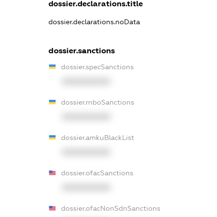
dossier.declarations.title
dossier.declarations.noData
dossier.sanctions
dossier.specSanctions
XXXXXXXXXX
dossier.rnboSanctions
XXXXXXXXXX
dossier.amkuBlackList
XXXXXXXXXX
dossier.ofacSanctions
XXXXXXXXXX
dossier.ofacNonSdnSanctions