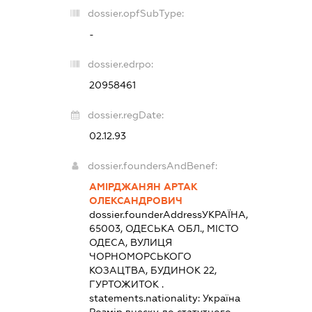
dossier.opfSubType:
-
dossier.edrpo:
20958461
dossier.regDate:
02.12.93
dossier.foundersAndBenef:
АМІРДЖАНЯН АРТАК
ОЛЕКСАНДРОВИЧ
dossier.founderAddress
УКРАЇНА,
65003, ОДЕСЬКА ОБЛ., МІСТО
ОДЕСА, ВУЛИЦЯ
ЧОРНОМОРСЬКОГО
КОЗАЦТВА, БУДИНОК 22,
ГУРТОЖИТОК .
statements.nationality:
Україна
Розмір внеску до статутного