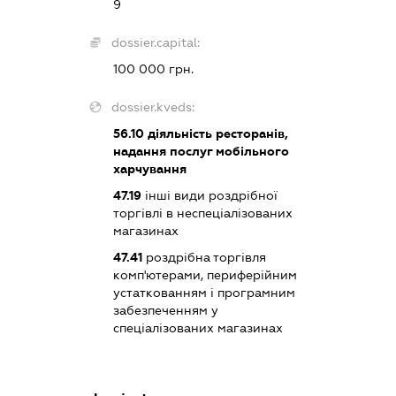
9
dossier.capital:
100 000 грн.
dossier.kveds:
56.10
діяльність ресторанів,
надання послуг мобільного
харчування
47.19
інші види роздрібної
торгівлі в неспеціалізованих
магазинах
47.41
роздрібна торгівля
комп'ютерами, периферійним
устаткованням і програмним
забезпеченням у
спеціалізованих магазинах