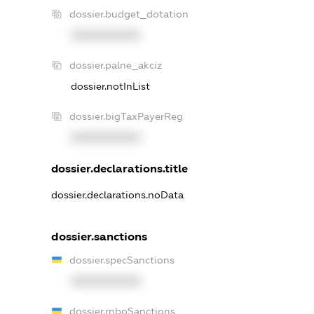
dossier.budget_dotation
XXXXXXXXXX
dossier.palne_akciz
dossier.notInList
dossier.bigTaxPayerReg
XXXXXXXXXX
dossier.declarations.title
dossier.declarations.noData
dossier.sanctions
dossier.specSanctions
XXXXXXXXXX
dossier.rnboSanctions