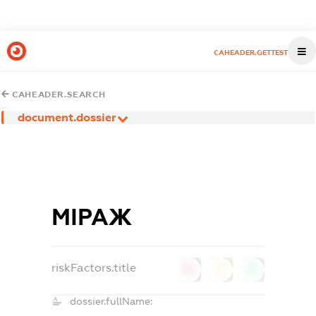
CAHEADER.GETTEST
CAHEADER.SEARCH
document.dossier
МІРАЖ
riskFactors.title
0
0
0
dossier.fullName: