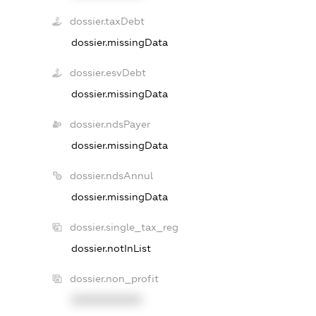
dossier.taxDebt
dossier.missingData
dossier.esvDebt
dossier.missingData
dossier.ndsPayer
dossier.missingData
dossier.ndsAnnul
dossier.missingData
dossier.single_tax_reg
dossier.notInList
dossier.non_profit
XXXXXXXXXX