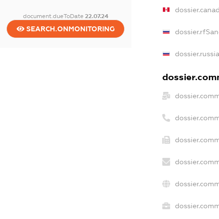
dossier.cana
document.dueToDate
22.07.24
SEARCH.ONMONITORING
dossier.rfSan
dossier.russi
dossier.comm
dossier.comm
dossier.comm
dossier.comm
dossier.comm
dossier.comm
dossier.comme