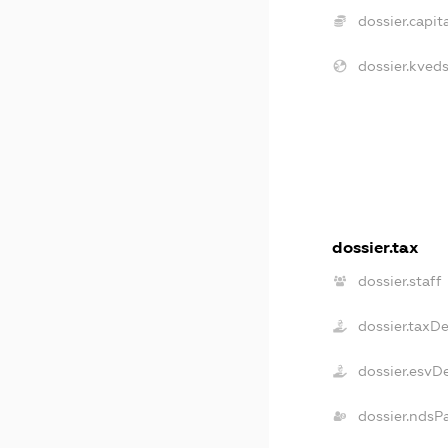
dossier.capita
dossier.kveds
dossier.tax
dossier.staff
dossier.taxD
dossier.esvD
dossier.ndsP