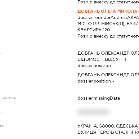
Розмір внеску до статутног
ДОВГАНЬ ОЛЬГА МИКОЛА
dossier.founderAddress
УКРА
МІСТО ІЛЛІЧІВСЬК(П), ВУЛ
КВАРТИРА 120
Розмір внеску до статутног
:
ДОВГАНЬ ОЛЕКСАНДР ОЛ
ВІДОМОСТІ ВІДСУТНІ
dossier.position -
ДОВГАНЬ ОЛЕКСАНДР ОЛ
dossier.position -
ciaries:
dossier.missingData
:
XXXXXXXXXX
ss:
УКРАЇНА, 68000, ОДЕСЬКА О
ВУЛИЦЯ ГЕРОЇВ СТАЛІНГРА