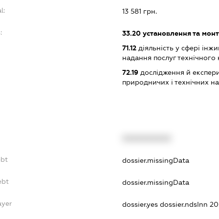
l:
13 581 грн.
:
33.20
установлення та монт
71.12
діяльність у сфері інжин
надання послуг технічного
72.19
дослідження й експери
природничих і технічних н
XXXXXXXXXX
ebt
dossier.missingData
ebt
dossier.missingData
ayer
dossier.yes
dossier.ndsInn 