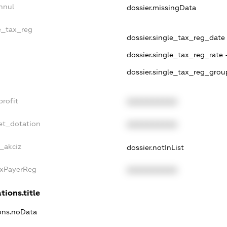
nnul
dossier.missingData
le_tax_reg
dossier.single_tax_reg_date 
dossier.single_tax_reg_rate 
dossier.single_tax_reg_grou
profit
XXXXXXXXXX
et_dotation
XXXXXXXXXX
e_akciz
dossier.notInList
axPayerReg
XXXXXXXXXX
tions.title
ions.noData