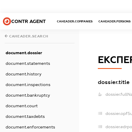
CONTR AGENT
CAHEADER.COMPANIES
CAHEADER.PERSONS
CAHEADER.SEARCH
document.dossier
ЕКСПЕ
document.statements
document.history
dossier.title
document.inspections
dossier.fullN
document.bankruptcy
document.court
dossier.opfS
document.taxdebts
dossier.edrpo
document.enforcements