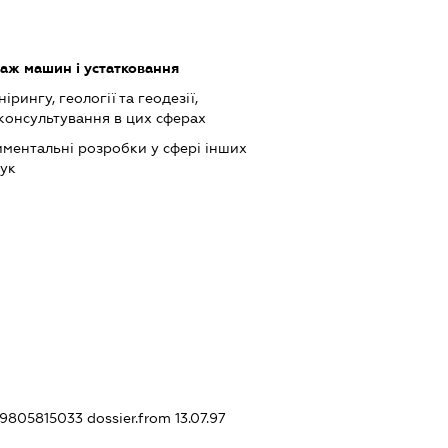
аж машин і устатковання
ірингу, геології та геодезії,
 консультування в цих сферах
ментальні розробки у сфері інших
аук
209805815033
dossier.from 13.07.97