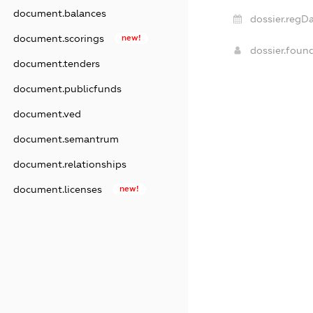
document.balances
dossier.regDa
document.scorings
new!
dossier.foun
document.tenders
document.publicfunds
document.ved
document.semantrum
document.relationships
document.licenses
new!