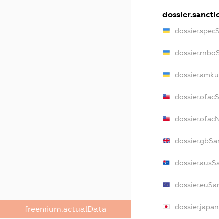
dossier.sancti
dossier.spec
dossier.rnbo
dossier.amku
dossier.ofac
dossier.ofa
dossier.gbSa
dossier.ausS
dossier.euSa
dossier.japa
freemium.actualData