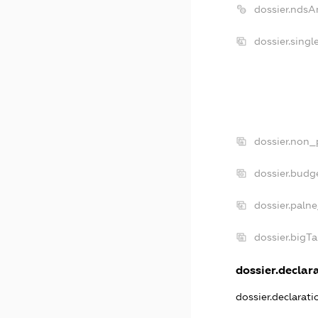
dossier.ndsA
dossier.sing
dossier.non_
dossier.budg
dossier.paln
dossier.bigT
dossier.declara
dossier.declarat