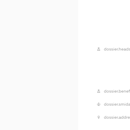
dossier.heads
dossier.benefi
dossier.smida
dossier.addre