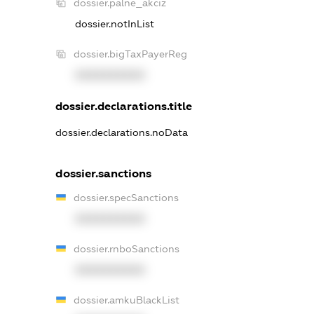
dossier.palne_akciz
dossier.notInList
dossier.bigTaxPayerReg
XXXXXXXXXX
dossier.declarations.title
dossier.declarations.noData
dossier.sanctions
dossier.specSanctions
XXXXXXXXXX
dossier.rnboSanctions
XXXXXXXXXX
dossier.amkuBlackList