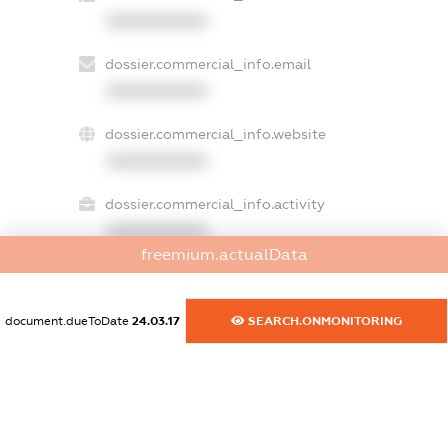
XXXXXXXXXX
dossier.commercial_info.email
XXXXXXXXXX
dossier.commercial_info.website
XXXXXXXXXX
dossier.commercial_info.activity
XXXXXXXXXX
freemium.actualData
freemium.exampleText_1
document.dueToDate
24.03.17
SEARCH.ONMONITORING
freemium.exampleText_2
freemium.anonymousPerSearch2
FREEMIUM.DETAILS
FREEMIUM.REGISTER