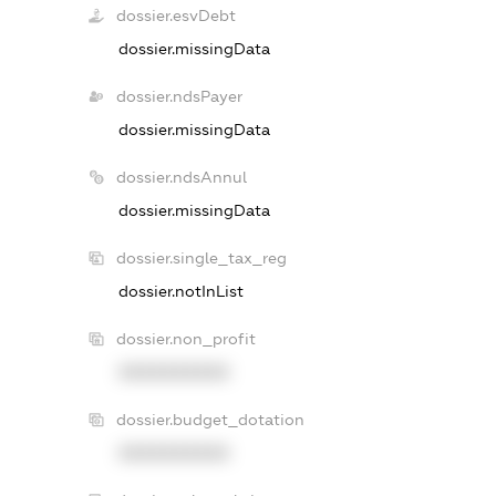
dossier.esvDebt
dossier.missingData
dossier.ndsPayer
dossier.missingData
dossier.ndsAnnul
dossier.missingData
dossier.single_tax_reg
dossier.notInList
dossier.non_profit
XXXXXXXXXX
dossier.budget_dotation
XXXXXXXXXX