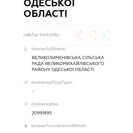
ОДЕСЬКОЇ
ОБЛАСТІ
riskFactors.title
0
0
0
dossier.fullName:
ВЕЛИКОЗИМЕНІВСЬКА СІЛЬСЬКА
РАДА ВЕЛИКОМИХАЙЛІВСЬКОГО
РАЙОНУ ОДЕСЬКОЇ ОБЛАСТІ
dossier.opfSubType:
-
dossier.edrpo:
20991895
dossier.foundersAndBenef: