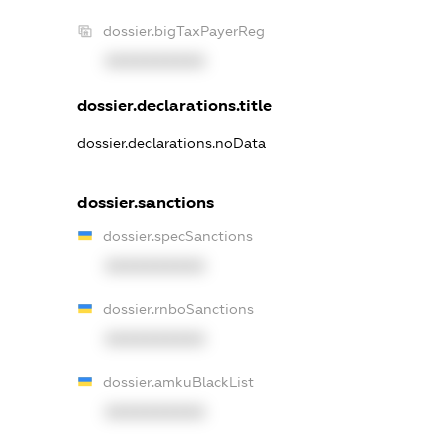
dossier.bigTaxPayerReg
XXXXXXXXXX
dossier.declarations.title
dossier.declarations.noData
dossier.sanctions
dossier.specSanctions
XXXXXXXXXX
dossier.rnboSanctions
XXXXXXXXXX
dossier.amkuBlackList
XXXXXXXXXX