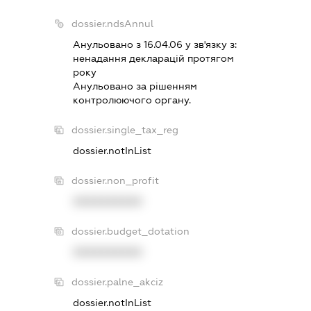
dossier.ndsAnnul
Анульовано з 16.04.06 у зв'язку з:
ненадання декларацiй протягом
року
Анульовано за рiшенням
контролюючого органу.
dossier.single_tax_reg
dossier.notInList
dossier.non_profit
XXXXXXXXXX
dossier.budget_dotation
XXXXXXXXXX
dossier.palne_akciz
dossier.notInList