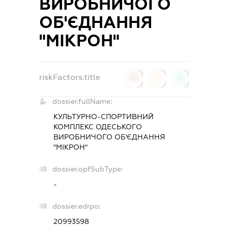
ВИРОБНИЧОГО
ОБ'ЄДНАННЯ
"МІКРОН"
riskFactors.title
0
0
0
dossier.fullName:
КУЛЬТУРНО-СПОРТИВНИЙ
КОМПЛЕКС ОДЕСЬКОГО
ВИРОБНИЧОГО ОБ'ЄДНАННЯ
"МІКРОН"
dossier.opfSubType:
-
dossier.edrpo:
20993598