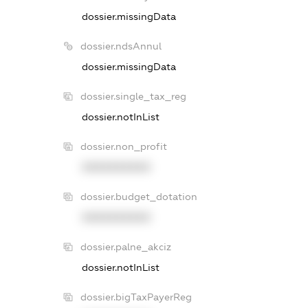
dossier.missingData
dossier.ndsAnnul
dossier.missingData
dossier.single_tax_reg
dossier.notInList
dossier.non_profit
XXXXXXXXXX
dossier.budget_dotation
XXXXXXXXXX
dossier.palne_akciz
dossier.notInList
dossier.bigTaxPayerReg