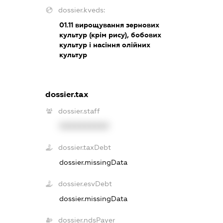
dossier.kveds:
01.11
вирощування зернових
культур (крім рису), бобових
культур і насіння олійних
культур
dossier.tax
dossier.staff
XXXXXXXXXX
dossier.taxDebt
dossier.missingData
dossier.esvDebt
dossier.missingData
dossier.ndsPayer