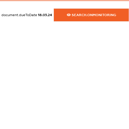
dossier.commercial_info.website
document.dueToDate
18.03.24
SEARCH.ONMONITORING
XXXXXXXXXX
dossier.commercial_info.activity
XXXXXXXXXX
freemium.exampleText_1
freemium.exampleText_2
freemium.anonymousPerSearch2
FREEMIUM.DETAILS
FREEMIUM.REGISTER