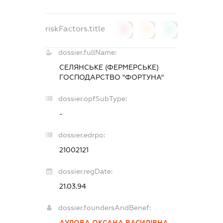
riskFactors.title
0
0
0
dossier.fullName:
СЕЛЯНСЬКЕ (ФЕРМЕРСЬКЕ)
ГОСПОДАРСТВО "ФОРТУНА"
dossier.opfSubType:
-
dossier.edrpo:
21002121
dossier.regDate:
21.03.94
dossier.foundersAndBenef:
АУЛОВА ОКСАНА ВАСИЛІВНА