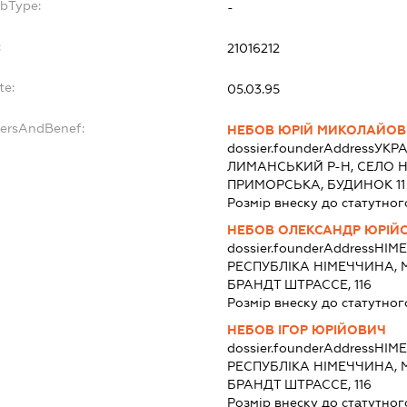
ubType:
-
:
21016212
te:
05.03.95
dersAndBenef:
НЕБОВ ЮРІЙ МИКОЛАЙО
dossier.founderAddress
УКРА
ЛИМАНСЬКИЙ Р-Н, СЕЛО 
ПРИМОРСЬКА, БУДИНОК 11
Розмір внеску до статутног
НЕБОВ ОЛЕКСАНДР ЮРІЙ
dossier.founderAddress
НІМ
РЕСПУБЛІКА НІМЕЧЧИНА, 
БРАНДТ ШТРАССЕ, 116
Розмір внеску до статутног
НЕБОВ ІГОР ЮРІЙОВИЧ
dossier.founderAddress
НІМ
РЕСПУБЛІКА НІМЕЧЧИНА, 
БРАНДТ ШТРАССЕ, 116
Розмір внеску до статутног