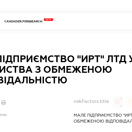
BETA
CAHEADER.PERSSEARCH
ПІДПРИЄМСТВО "ИРТ" ЛТД 
ИСТВА З ОБМЕЖЕНОЮ
ВІДАЛЬНІСТЮ
riskFactors.title
0
ame:
МАЛЕ ПІДПРИЄМСТВО "ИРТ
ОБМЕЖЕНОЮ ВІДПОВІДА