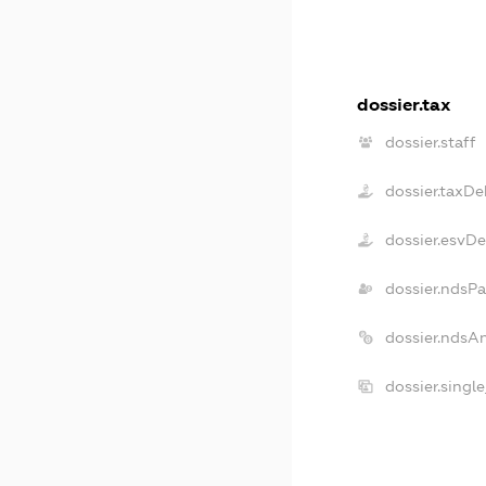
dossier.tax
dossier.staff
dossier.taxDe
dossier.esvD
dossier.ndsPa
dossier.ndsA
dossier.singl