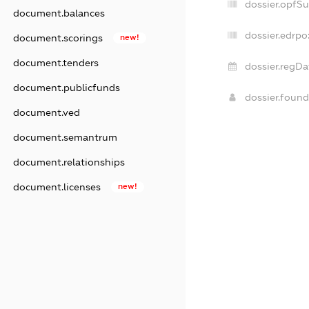
dossier.opfS
document.balances
dossier.edrpo
document.scorings
new!
document.tenders
dossier.regDa
document.publicfunds
dossier.foun
document.ved
document.semantrum
document.relationships
document.licenses
new!