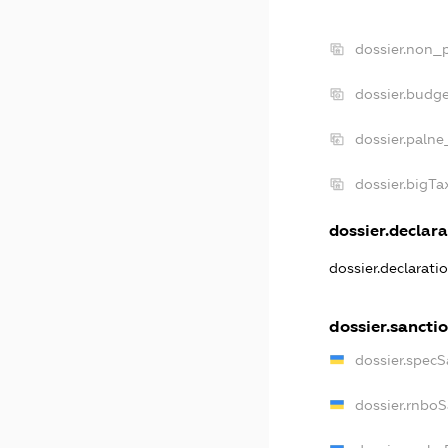
dossier.non_p
dossier.budg
dossier.palne
dossier.bigT
dossier.declara
dossier.declarat
dossier.sancti
dossier.specS
dossier.rnbo