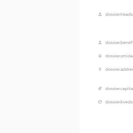
dossier.heads
dossier.benefi
dossier.smida
dossier.addre
dossier.capita
dossier.kveds