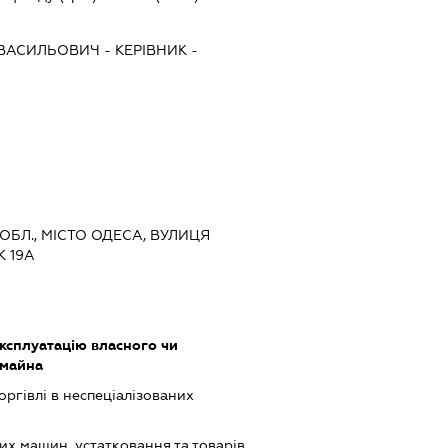
 ВАСИЛЬОВИЧ
-
КЕРІВНИК
-
 ОБЛ., МІСТО ОДЕСА, ВУЛИЦЯ
 19А
ксплуатацію власного чи
 майна
оргівлі в неспеціалізованих
х машин, устатковання та товарів,