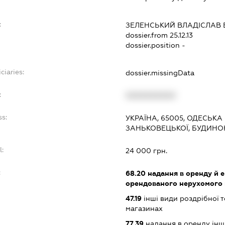
:
ЗЕЛЕНСЬКИЙ ВЛАДІСЛАВ
dossier.from 25.12.13
dossier.position -
ciaries:
dossier.missingData
:
XXXXXXXXXX
ss:
УКРАЇНА, 65005, ОДЕСЬКА
ЗАНЬКОВЕЦЬКОЇ, БУДИНОК
l:
24 000 грн.
:
68.20
надання в оренду й е
орендованого нерухомого
47.19
інші види роздрібної т
магазинах
77.39
надання в оренду інши