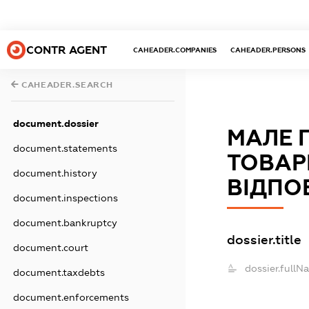
CONTR AGENT
CAHEADER.COMPANIES
CAHEADER.PERSONS
CAHEADER.SEARCH
document.dossier
МАЛЕ 
document.statements
ТОВАР
document.history
ВІДПО
document.inspections
document.bankruptcy
dossier.title
document.court
dossier.fullN
document.taxdebts
document.enforcements