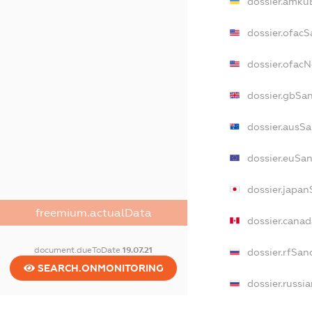
dossier.amku
dossier.ofacS
dossier.ofac
dossier.gbSa
dossier.ausS
dossier.euSa
dossier.japan
freemium.actualData
dossier.cana
document.dueToDate
19.07.21
dossier.rfSan
SEARCH.ONMONITORING
dossier.russi