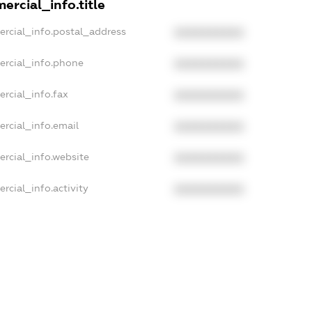
ercial_info.title
ercial_info.postal_address
XXXXXXXXXX
ercial_info.phone
XXXXXXXXXX
rcial_info.fax
XXXXXXXXXX
rcial_info.email
XXXXXXXXXX
rcial_info.website
XXXXXXXXXX
rcial_info.activity
XXXXXXXXXX
ampleText_1
ampleText_2
nonymousPerSearch2
ETAILS
FREEMIUM.REGISTER