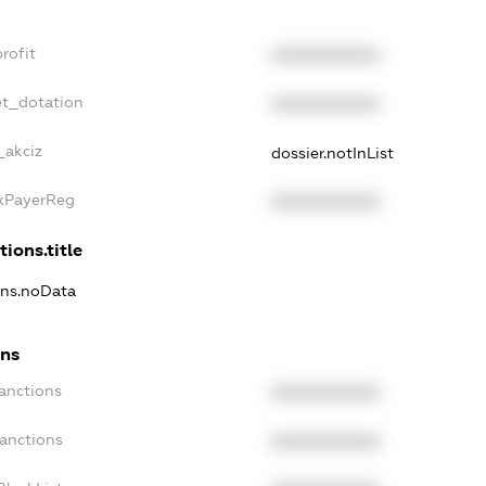
rofit
XXXXXXXXXX
et_dotation
XXXXXXXXXX
_akciz
dossier.notInList
axPayerReg
XXXXXXXXXX
tions.title
ions.noData
ons
anctions
XXXXXXXXXX
Sanctions
XXXXXXXXXX