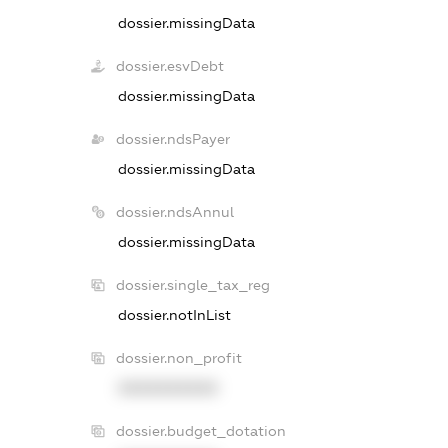
dossier.missingData
dossier.esvDebt
dossier.missingData
dossier.ndsPayer
dossier.missingData
dossier.ndsAnnul
dossier.missingData
dossier.single_tax_reg
dossier.notInList
dossier.non_profit
XXXXXXXXXX
dossier.budget_dotation