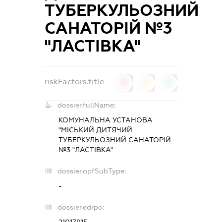
ТУБЕРКУЛЬОЗНИЙ
САНАТОРІЙ №3
"ЛАСТІВКА"
riskFactors.title
0
0
0
dossier.fullName:
КОМУНАЛЬНА УСТАНОВА
"МІСЬКИЙ ДИТЯЧИЙ
ТУБЕРКУЛЬОЗНИЙ САНАТОРІЙ
№3 "ЛАСТІВКА"
dossier.opfSubType:
-
dossier.edrpo:
21017915