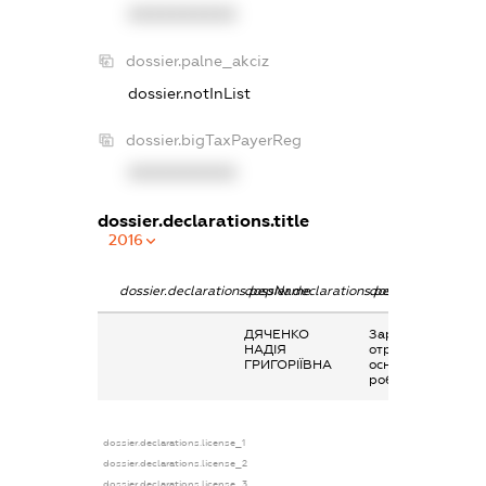
XXXXXXXXXX
dossier.palne_akciz
dossier.notInList
dossier.bigTaxPayerReg
XXXXXXXXXX
dossier.declarations.title
2016
dossier.declarations.pepName
dossier.declarations.personName
dossier.declaratio
ДЯЧЕНКО
Заробітна плата
НАДІЯ
отримана за
ГРИГОРІЇВНА
основним місцем
роботи
dossier.declarations.license_1
dossier.declarations.license_2
dossier.declarations.license_3