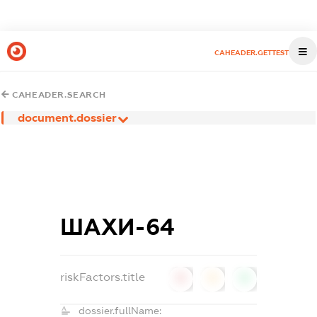
CAHEADER.GETTEST
CAHEADER.SEARCH
document.dossier
ШАХИ-64
riskFactors.title
0
0
0
dossier.fullName: