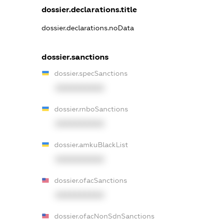
dossier.declarations.title
dossier.declarations.noData
dossier.sanctions
dossier.specSanctions
XXXXXXXXXX
dossier.rnboSanctions
XXXXXXXXXX
dossier.amkuBlackList
XXXXXXXXXX
dossier.ofacSanctions
XXXXXXXXXX
dossier.ofacNonSdnSanctions