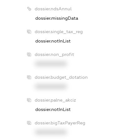
dossier.ndsAnnul
dossier.missingData
dossier.single_tax_reg
dossier.notInList
dossier.non_profit
XXXXXXXXXX
dossier.budget_dotation
XXXXXXXXXX
dossier.palne_akciz
dossier.notInList
dossier.bigTaxPayerReg
XXXXXXXXXX