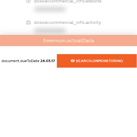
dossier.commercial_info.website
XXXXXXXXXX
dossier.commercial_info.activity
XXXXXXXXXX
freemium.actualData
freemium.exampleText_1
document.dueToDate
24.03.17
SEARCH.ONMONITORING
freemium.exampleText_2
freemium.anonymousPerSearch2
FREEMIUM.DETAILS
FREEMIUM.REGISTER