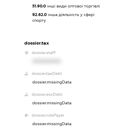
51.90.0
інші види оптової торгівлі
92.62.0
інша діяльність у сфері
спорту
dossier.tax
dossier.staff
XXXXXXXXXX
dossier.taxDebt
dossier.missingData
dossier.esvDebt
dossier.missingData
dossier.ndsPayer
dossier.missingData