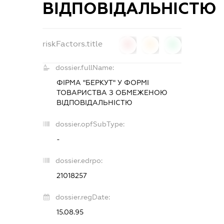
ВІДПОВІДАЛЬНІСТЮ
riskFactors.title
0
0
0
dossier.fullName:
ФІРМА "БЕРКУТ" У ФОРМІ
ТОВАРИСТВА З ОБМЕЖЕНОЮ
ВІДПОВІДАЛЬНІСТЮ
dossier.opfSubType:
-
dossier.edrpo:
21018257
dossier.regDate:
15.08.95