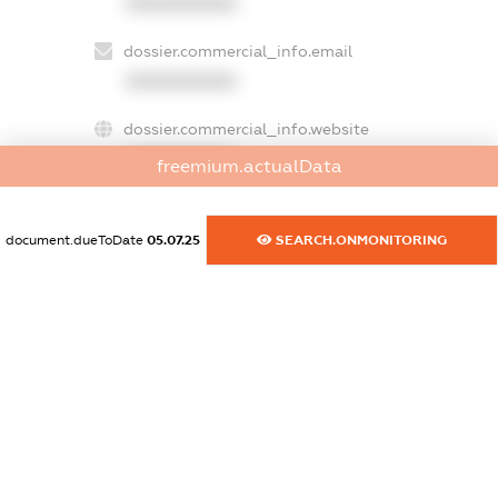
XXXXXXXXXX
dossier.commercial_info.email
XXXXXXXXXX
dossier.commercial_info.website
XXXXXXXXXX
freemium.actualData
dossier.commercial_info.activity
XXXXXXXXXX
document.dueToDate
05.07.25
SEARCH.ONMONITORING
freemium.exampleText_1
freemium.exampleText_2
freemium.anonymousPerSearch2
FREEMIUM.DETAILS
FREEMIUM.REGISTER