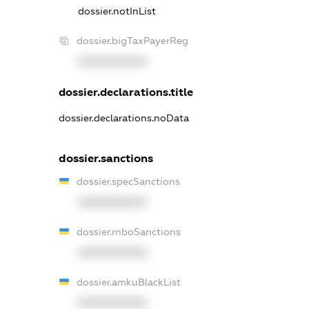
dossier.notInList
dossier.bigTaxPayerReg
XXXXXXXXXX
dossier.declarations.title
dossier.declarations.noData
dossier.sanctions
dossier.specSanctions
XXXXXXXXXX
dossier.rnboSanctions
XXXXXXXXXX
dossier.amkuBlackList
XXXXXXXXXX