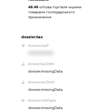
46.49
оптова торгівля іншими
товарами господарського
призначення
dossier.tax
dossier.staff
XXXXXXXXXX
dossier.taxDebt
dossier.missingData
dossier.esvDebt
dossier.missingData
dossier.ndsPayer
dossier.missingData