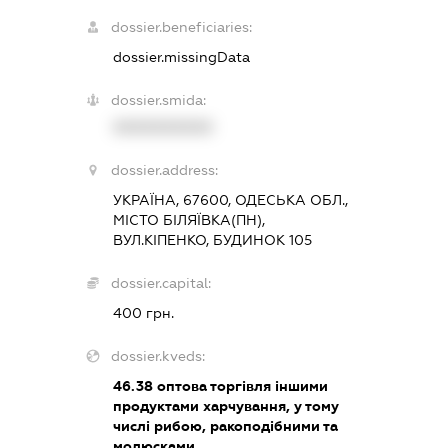
dossier.beneficiaries:
dossier.missingData
dossier.smida:
XXXXXXXXXX
dossier.address:
УКРАЇНА, 67600, ОДЕСЬКА ОБЛ.,
МІСТО БІЛЯЇВКА(ПН),
ВУЛ.КІПЕНКО, БУДИНОК 105
dossier.capital:
400 грн.
dossier.kveds:
46.38
оптова торгівля іншими
продуктами харчування, у тому
числі рибою, ракоподібними та
молюсками