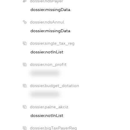
dossier.ndsPayer
dossier.missingData
dossier.ndsAnnul
dossier.missingData
dossier.single_tax_reg
dossier.notInList
dossier.non_profit
XXXXXXXXXX
dossier.budget_dotation
XXXXXXXXXX
dossier.palne_akciz
dossier.notInList
dossier.bigTaxPayerReg