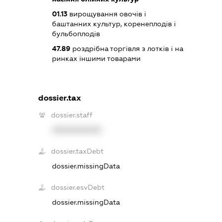
01.13
вирощування овочів і
баштанних культур, коренеплодів і
бульбоплодів
47.89
роздрібна торгівля з лотків і на
ринках іншими товарами
dossier.tax
dossier.staff
XXXXXXXXXX
dossier.taxDebt
dossier.missingData
dossier.esvDebt
dossier.missingData