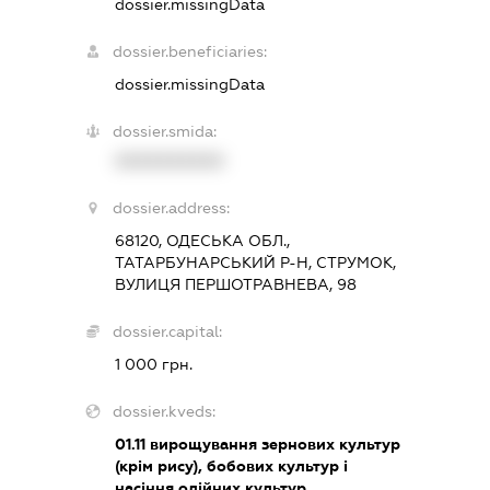
dossier.missingData
dossier.beneficiaries:
dossier.missingData
dossier.smida:
XXXXXXXXXX
dossier.address:
68120, ОДЕСЬКА ОБЛ.,
ТАТАРБУНАРСЬКИЙ Р-Н, СТРУМОК,
ВУЛИЦЯ ПЕРШОТРАВНЕВА, 98
dossier.capital:
1 000 грн.
dossier.kveds:
01.11
вирощування зернових культур
(крім рису), бобових культур і
насіння олійних культур