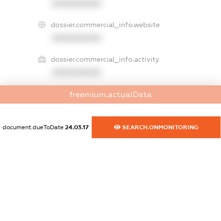
XXXXXXXXXX
dossier.commercial_info.website
XXXXXXXXXX
dossier.commercial_info.activity
XXXXXXXXXX
freemium.actualData
freemium.exampleText_1
freemium.exampleText_2
document.dueToDate
24.03.17
SEARCH.ONMONITORING
freemium.anonymousPerSearch2
FREEMIUM.DETAILS
FREEMIUM.REGISTER