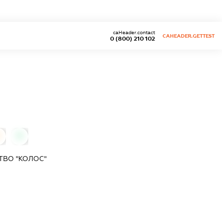
caHeader.contact
CAHEADER.GETTEST
0 (800) 210 102
0
0
ТВО "КОЛОС"