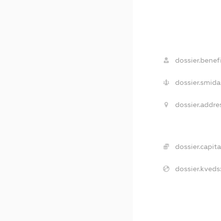
dossier.benefi
dossier.smida
dossier.addre
dossier.capita
dossier.kveds