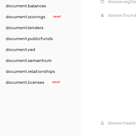
dossier.regDa
document.balances
dossier.foun
document.scorings
new!
document.tenders
document.publicfunds
document.ved
document.semantrum
document.relationships
document.licenses
new!
dossier.heads