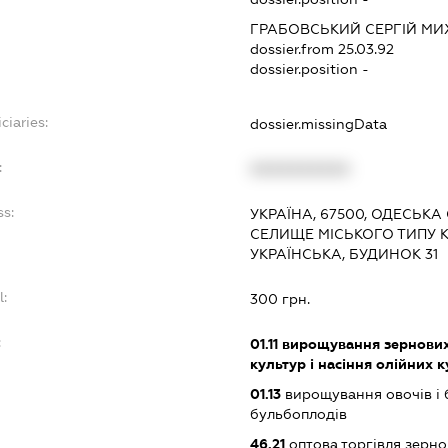
ГРАБОВСЬКИЙ СЕРГІЙ М
dossier.from 25.03.92
dossier.position -
ciaries:
dossier.missingData
:
XXXXXXXXXX
ss:
УКРАЇНА, 67500, ОДЕСЬКА 
СЕЛИЩЕ МІСЬКОГО ТИПУ К
УКРАЇНСЬКА, БУДИНОК 31
l:
300 грн.
:
01.11
вирощування зернових 
культур і насіння олійних 
01.13
вирощування овочів і 
бульбоплодів
46.21
оптова торгівля зерн