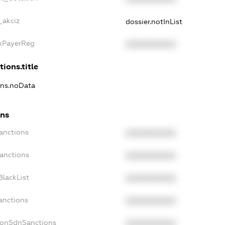
_akciz
dossier.notInList
axPayerReg
XXXXXXXXXX
tions.title
ions.noData
ons
Sanctions
XXXXXXXXXX
Sanctions
XXXXXXXXXX
BlackList
XXXXXXXXXX
anctions
XXXXXXXXXX
NonSdnSanctions
XXXXXXXXXX