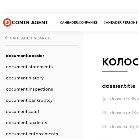
CONTR AGENT
CAHEADER.COMPANIES
CAHEADER.PERSONS
CAHEADER.SEARCH
document.dossier
КОЛО
document.statements
document.history
dossier.title
document.inspections
dossier.fullN
document.bankruptcy
document.court
dossier.opfS
document.taxdebts
dossier.edrpo
document.enforcements