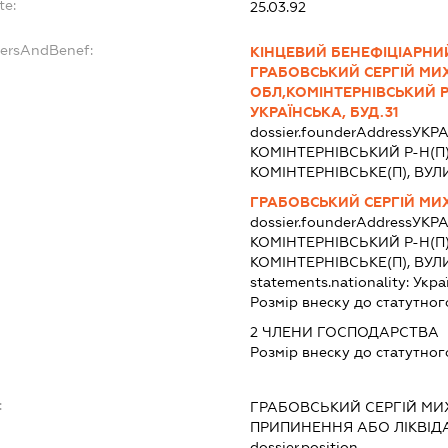
te:
25.03.92
dersAndBenef:
КІНЦЕВИЙ БЕНЕФІЦІАРНИ
ГРАБОВСЬКИЙ СЕРГІЙ МИ
ОБЛ,КОМІНТЕРНІВСЬКИЙ Р-
УКРАЇНСЬКА, БУД.31
dossier.founderAddress
УКРА
КОМІНТЕРНІВСЬКИЙ Р-Н(П
КОМІНТЕРНІВСЬКЕ(П), ВУЛ
ГРАБОВСЬКИЙ СЕРГІЙ М
dossier.founderAddress
УКРА
КОМІНТЕРНІВСЬКИЙ Р-Н(П
КОМІНТЕРНІВСЬКЕ(П), ВУЛ
statements.nationality:
Укра
Розмір внеску до статутног
2 ЧЛЕНИ ГОСПОДАРСТВА
Розмір внеску до статутног
:
ГРАБОВСЬКИЙ СЕРГІЙ М
ПРИПИНЕННЯ АБО ЛІКВІД
dossier.position -