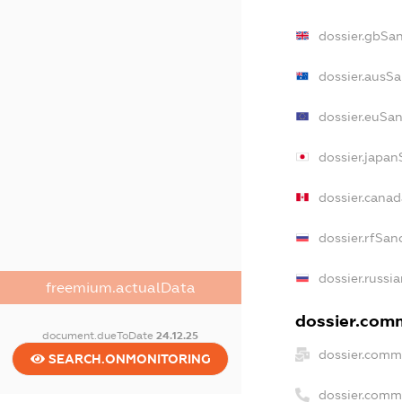
dossier.gbSa
dossier.ausS
dossier.euSa
dossier.japa
dossier.cana
dossier.rfSan
dossier.russi
freemium.actualData
dossier.comm
document.dueToDate
24.12.25
dossier.comm
SEARCH.ONMONITORING
dossier.comm