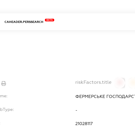
BETA
CAHEADER.PERSSEARCH
С
riskFactors.title
0
ame:
ФЕРМЕРСЬКЕ ГОСПОДАРС
ubType:
-
:
21028117