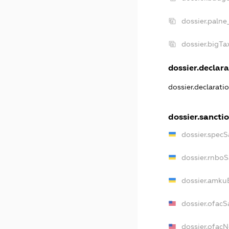
dossier.palne
dossier.bigT
dossier.declara
dossier.declarat
dossier.sancti
dossier.spec
dossier.rnbo
dossier.amku
dossier.ofacS
dossier.ofac