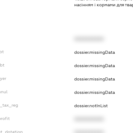
насінням і кормами для тв
XXXXXXXXXX
bt
dossier.missingData
ebt
dossier.missingData
ayer
dossier.missingData
nnul
dossier.missingData
e_tax_reg
dossier.notInList
rofit
XXXXXXXXXX
et_dotation
XXXXXXXXXX