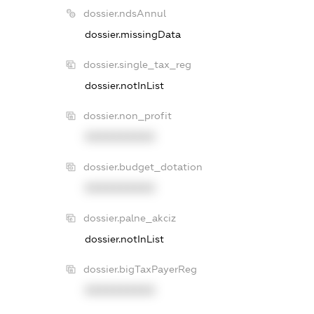
dossier.ndsAnnul
dossier.missingData
dossier.single_tax_reg
dossier.notInList
dossier.non_profit
XXXXXXXXXX
dossier.budget_dotation
XXXXXXXXXX
dossier.palne_akciz
dossier.notInList
dossier.bigTaxPayerReg
XXXXXXXXXX