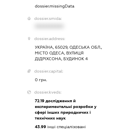
dossier.missingData
dossier.smida:
XXXXXXXXXX
dossier.address:
УКРАЇНА, 65029, ОДЕСЬКА ОБЛ.,
МІСТО ОДЕСА, ВУЛИЦЯ
ДІДРІХСОНА, БУДИНОК 4
dossier.capital:
0 грн.
dossier.kveds:
72.19
дослідження й
експериментальні розробки у
сфері інших природничих і
технічних наук
43.99
інші спеціалізовані