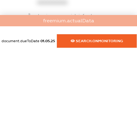
XXXXXXXXXX
dossier.commercial_info.phone
freemium.actualData
XXXXXXXXXX
dossier.commercial_info.fax
document.dueToDate
01.05.25
SEARCH.ONMONITORING
XXXXXXXXXX
dossier.commercial_info.email
XXXXXXXXXX
dossier.commercial_info.website
XXXXXXXXXX
dossier.commercial_info.activity
XXXXXXXXXX
freemium.exampleText_1