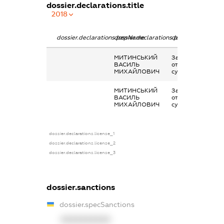
dossier.declarations.title
2018
dossier.declarations.pepName
dossier.declarations.personName
dossier.declarati
МИТИНСЬКИЙ
Заробітна плата
ВАСИЛЬ
отримана за
МИХАЙЛОВИЧ
сумісництвом
МИТИНСЬКИЙ
Заробітна плата
ВАСИЛЬ
отримана за
МИХАЙЛОВИЧ
сумісництвом
dossier.declarations.license_1
dossier.declarations.license_2
dossier.declarations.license_3
dossier.sanctions
dossier.specSanctions
XXXXXXXXXX