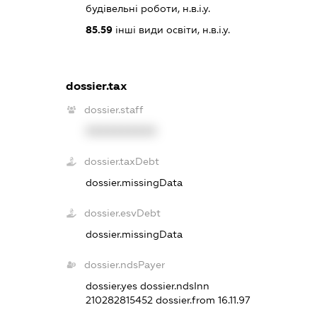
будівельні роботи, н.в.і.у.
85.59
інші види освіти, н.в.і.у.
dossier.tax
dossier.staff
XXXXXXXXXX
dossier.taxDebt
dossier.missingData
dossier.esvDebt
dossier.missingData
dossier.ndsPayer
dossier.yes
dossier.ndsInn
210282815452
dossier.from 16.11.97