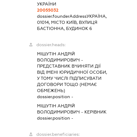
УКРАЇНИ
20055032
dossier.founderAddress
УКРАЇНА,
01014, МІСТО КИЇВ, ВУЛИЦЯ
БАСТІОННА, БУДИНОК 6
dossier.heads:
МІШУТІН АНДРІЙ
ВОЛОДИМИРОВИЧ
-
ПРЕДСТАВНИК
ВЧИНЯТИ ДІЇ
ВІД ІМЕНІ ЮРИДИЧНОЇ ОСОБИ,
У ТОМУ ЧИСЛІ ПІДПИСУВАТИ
ДОГОВОРИ ТОЩО (НЕМАЄ
ОБМЕЖЕНЬ)
dossier.position -
МІШУТІН АНДРІЙ
ВОЛОДИМИРОВИЧ
-
КЕРІВНИК
dossier.position -
dossier.beneficiaries: