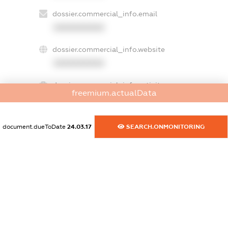
dossier.commercial_info.email
XXXXXXXXXX
dossier.commercial_info.website
XXXXXXXXXX
dossier.commercial_info.activity
freemium.actualData
XXXXXXXXXX
document.dueToDate
24.03.17
SEARCH.ONMONITORING
freemium.exampleText_1
freemium.exampleText_2
freemium.anonymousPerSearch2
FREEMIUM.DETAILS
FREEMIUM.REGISTER