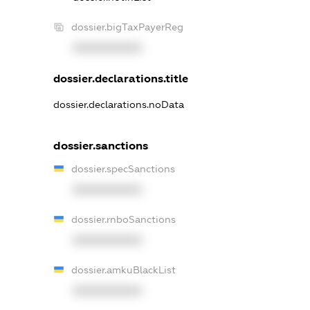
dossier.bigTaxPayerReg
XXXXXXXXXX
dossier.declarations.title
dossier.declarations.noData
dossier.sanctions
dossier.specSanctions
XXXXXXXXXX
dossier.rnboSanctions
XXXXXXXXXX
dossier.amkuBlackList
XXXXXXXXXX