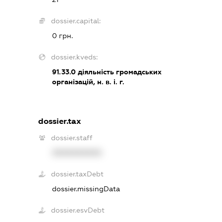
dossier.capital:
0 грн.
dossier.kveds:
91.33.0
діяльність громадських
організацій, н. в. і. г.
dossier.tax
dossier.staff
XXXXXXXXXX
dossier.taxDebt
dossier.missingData
dossier.esvDebt