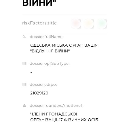
ВІЙНИ"
riskFactors.title
0
0
0
dossier.fullName:
ОДЕСЬКА МІСЬКА ОРГАНІЗАЦІЯ
"ВІДЛУННЯ ВІЙНИ"
dossier.opfSubType:
-
dossier.edrpo:
21029120
dossier.foundersAndBenef:
ЧЛЕНИ ГРОМАДСЬКОЇ
ОРГАНІЗАЦІЇ-17 ФІЗИЧНИХ ОСІБ