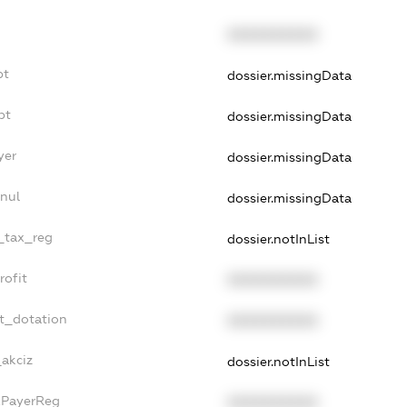
XXXXXXXXXX
bt
dossier.missingData
bt
dossier.missingData
yer
dossier.missingData
nnul
dossier.missingData
e_tax_reg
dossier.notInList
rofit
XXXXXXXXXX
et_dotation
XXXXXXXXXX
_akciz
dossier.notInList
axPayerReg
XXXXXXXXXX