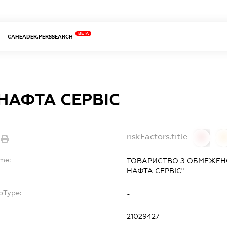
BETA
CAHEADER.PERSSEARCH
НАФТА СЕРВІС
riskFactors.title
0
ame:
ТОВАРИСТВО З ОБМЕЖЕН
НАФТА СЕРВІС"
bType:
-
21029427