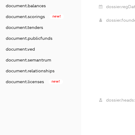
document.balances
dossier.regDat
document.scorings
new!
dossier.foun
document.tenders
document.publicfunds
document.ved
document.semantrum
document.relationships
document.licenses
new!
dossier.heads: