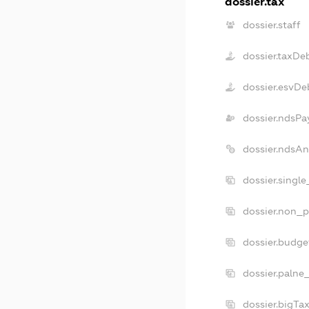
dossier.tax
dossier.staff
dossier.taxDe
dossier.esvDe
dossier.ndsPa
dossier.ndsA
dossier.singl
dossier.non_p
dossier.budg
dossier.palne
dossier.bigT