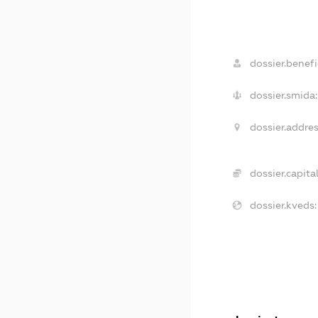
dossier.benefi
dossier.smida:
dossier.addres
dossier.capital
dossier.kveds: