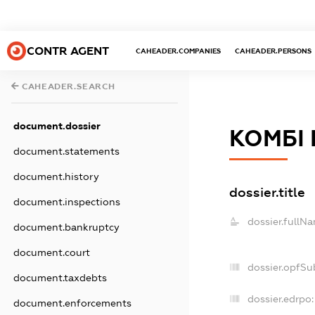
CONTR AGENT
CAHEADER.COMPANIES
CAHEADER.PERSONS
CAHEADER.SEARCH
document.dossier
КОМБІ 
document.statements
document.history
dossier.title
document.inspections
dossier.fullN
document.bankruptcy
document.court
dossier.opfSu
document.taxdebts
dossier.edrpo:
document.enforcements