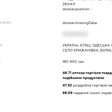
28.04.11
dossier.position -
ciaries:
dossier.missingData
XXXXXXXXXX
s:
УКРАЇНА, 67562, ОДЕСЬКА 
СЕЛО КРИЖАНІВКА, ВУЛИЦ
:
180 900 грн.
46.71
оптова торгівля тверд
подібними продуктами
47.30
роздрібна торгівля п
96.09
надання інших індивіду