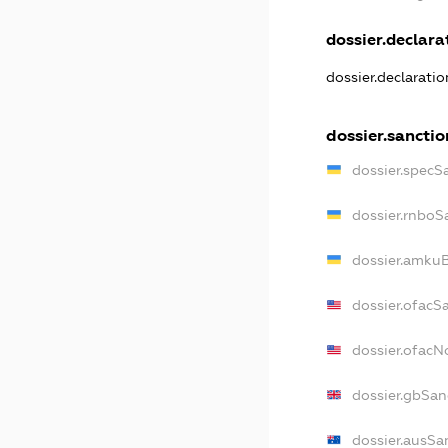
dossier.declarat
dossier.declarati
dossier.sanctio
dossier.specS
dossier.rnboS
dossier.amkuB
dossier.ofacS
dossier.ofac
dossier.gbSan
dossier.ausSa