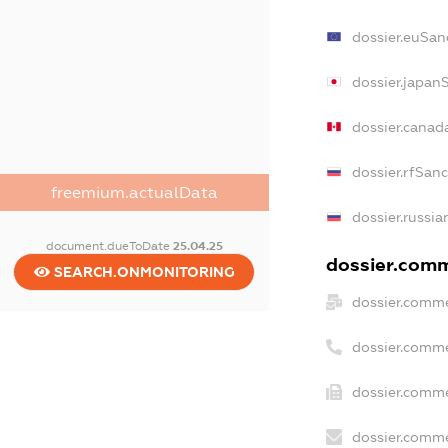
dossier.euSan
dossier.japan
dossier.canad
dossier.rfSan
freemium.actualData
dossier.russia
document.dueToDate
25.04.25
dossier.comme
SEARCH.ONMONITORING
dossier.comme
dossier.comme
dossier.comme
dossier.comme