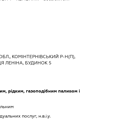
ОБЛ., КОМІНТЕРНІВСЬКИЙ Р-Н(П),
Я ЛЕНІНА, БУДИНОК 5
им, рідким, газоподібним паливом і
альним
альних послуг, н.в.і.у.