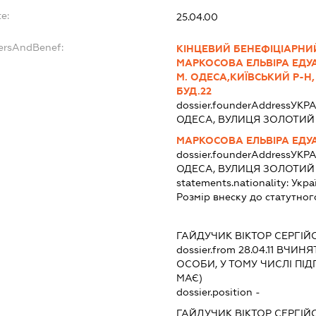
e:
25.04.00
dersAndBenef:
КІНЦЕВИЙ БЕНЕФІЦІАРНИ
МАРКОСОВА ЕЛЬВІРА ЕДУА
М. ОДЕСА,КИЇВСЬКИЙ Р-Н,
БУД.22
dossier.founderAddress
УКРА
ОДЕСА, ВУЛИЦЯ ЗОЛОТИЙ 
МАРКОСОВА ЕЛЬВІРА ЕДУ
dossier.founderAddress
УКРА
ОДЕСА, ВУЛИЦЯ ЗОЛОТИЙ 
statements.nationality:
Укра
Розмір внеску до статутног
ГАЙДУЧИК ВІКТОР СЕРГІЙ
dossier.from 28.04.11
ВЧИНЯТ
ОСОБИ, У ТОМУ ЧИСЛІ ПІ
МАЄ)
dossier.position -
ГАЙДУЧИК ВІКТОР СЕРГІЙ