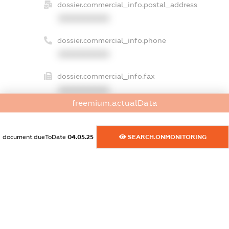
dossier.commercial_info.postal_address
XXXXXXXXXX
dossier.commercial_info.phone
XXXXXXXXXX
dossier.commercial_info.fax
XXXXXXXXXX
freemium.actualData
dossier.commercial_info.email
XXXXXXXXXX
document.dueToDate
04.05.25
SEARCH.ONMONITORING
dossier.commercial_info.website
XXXXXXXXXX
dossier.commercial_info.activity
XXXXXXXXXX