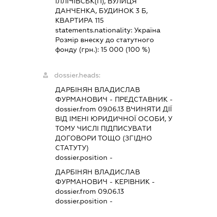
ІЛЛІЧІВСЬК(П), ВУЛИЦЯ
ДАНЧЕНКА, БУДИНОК 3 Б,
КВАРТИРА 115
statements.nationality:
Україна
Розмір внеску до статутного
фонду (грн.):
15 000
(100 %)
dossier.heads:
ДАРБІНЯН ВЛАДИСЛАВ
ФУРМАНОВИЧ
-
ПРЕДСТАВНИК
-
dossier.from 09.06.13
ВЧИНЯТИ ДІЇ
ВІД ІМЕНІ ЮРИДИЧНОЇ ОСОБИ, У
ТОМУ ЧИСЛІ ПІДПИСУВАТИ
ДОГОВОРИ ТОЩО (ЗГІДНО
СТАТУТУ)
dossier.position -
ДАРБІНЯН ВЛАДИСЛАВ
ФУРМАНОВИЧ
-
КЕРІВНИК
-
dossier.from 09.06.13
dossier.position -