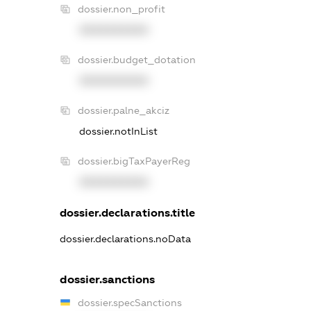
dossier.non_profit
XXXXXXXXXX
dossier.budget_dotation
XXXXXXXXXX
dossier.palne_akciz
dossier.notInList
dossier.bigTaxPayerReg
XXXXXXXXXX
dossier.declarations.title
dossier.declarations.noData
dossier.sanctions
dossier.specSanctions