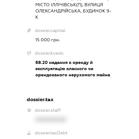
МІСТО ІЛЛІЧІВСЬК(П), ВУЛИЦЯ
ОЛЕКСАНДРІЙСЬКА, БУДИНОК 9-
К
dossier.capital:
15 000 грн.
dossier.kveds:
68.20
надання в оренду й
експлуатацію власного чи
орендованого нерухомого майна
dossier.tax
dossier.staff
XXXXXXXXXX
dossier.taxDebt