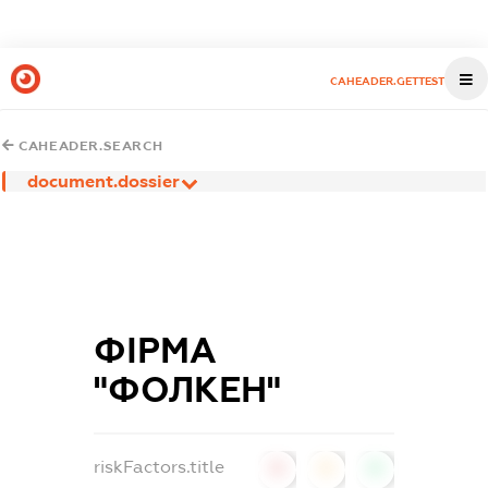
CAHEADER.GETTEST
CAHEADER.SEARCH
document.dossier
ФІРМА
"ФОЛКЕН"
riskFactors.title
0
0
0