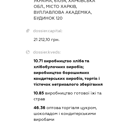
УКРАЇНА, 61054, ХАРКІВСЬКА
ОБЛ., МІСТО ХАРКІВ,
ВУЛ.ПАВЛОВА АКАДЕМІКА,
БУДИНОК 120
dossier.capital:
21 212,10 грн.
dossier.kveds:
10.71
виробництво хліба та
хлібобулочних виробів;
виробництво борошняних
кондитерських виробів, тортів і
тістечок нетривалого зберігання
10.85
виробництво готової їжі та
страв
46.36
оптова торгівля цукром,
шоколадом і кондитерськими
виробами