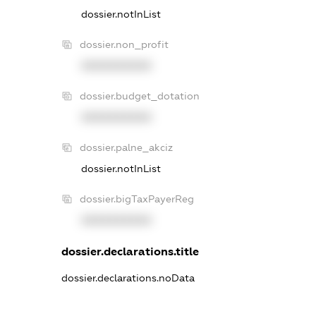
dossier.notInList
dossier.non_profit
XXXXXXXXXX
dossier.budget_dotation
XXXXXXXXXX
dossier.palne_akciz
dossier.notInList
dossier.bigTaxPayerReg
XXXXXXXXXX
dossier.declarations.title
dossier.declarations.noData