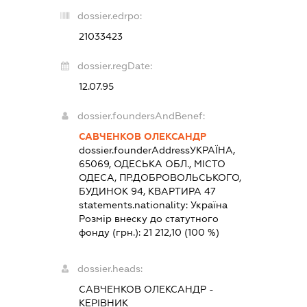
dossier.edrpo:
21033423
dossier.regDate:
12.07.95
dossier.foundersAndBenef:
САВЧЕНКОВ ОЛЕКСАНДР
dossier.founderAddress
УКРАЇНА,
65069, ОДЕСЬКА ОБЛ., МІСТО
ОДЕСА, ПР.ДОБРОВОЛЬСЬКОГО,
БУДИНОК 94, КВАРТИРА 47
statements.nationality:
Україна
Розмір внеску до статутного
фонду (грн.):
21 212,10
(100 %)
dossier.heads:
САВЧЕНКОВ ОЛЕКСАНДР
-
КЕРІВНИК