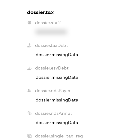
dossier.tax
dossier.staff
XXXXXXXXXX
dossier.taxDebt
dossier.missingData
dossier.esvDebt
dossier.missingData
dossier.ndsPayer
dossier.missingData
dossier.ndsAnnul
dossier.missingData
dossier.single_tax_reg