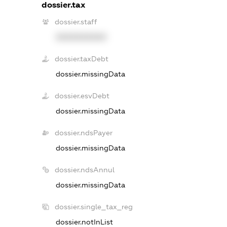
dossier.tax
dossier.staff
XXXXXXXXXX
dossier.taxDebt
dossier.missingData
dossier.esvDebt
dossier.missingData
dossier.ndsPayer
dossier.missingData
dossier.ndsAnnul
dossier.missingData
dossier.single_tax_reg
dossier.notInList