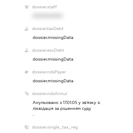
dossier.staff
XXXXXXXXXX
dossier.taxDebt
dossier.missingData
dossier.esvDebt
dossier.missingData
dossier.ndsPayer
dossier.missingData
dossier.ndsAnnul
Анульовано з 17.01.05 у зв'язку з:
лiквiдацiя за рiшенням суду
.
dossier.single_tax_reg