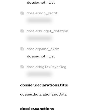
dossier.notInList
dossier.non_profit
XXXXXXXXXX
dossier.budget_dotation
XXXXXXXXXX
dossier.palne_akciz
dossier.notInList
dossier.bigTaxPayerReg
XXXXXXXXXX
dossier.declarations.title
dossier.declarations.noData
dossier.sanctions