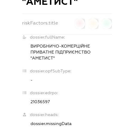
"АМЕТИСТ"
riskFactors.title
0
0
0
dossier.fullName:
ВИРОБНИЧО-КОМЕРЦІЙНЕ
ПРИВАТНЕ ПІДПРИЄМСТВО
"АМЕТИСТ"
dossier.opfSubType:
-
dossier.edrpo:
21036597
dossier.heads:
dossier.missingData