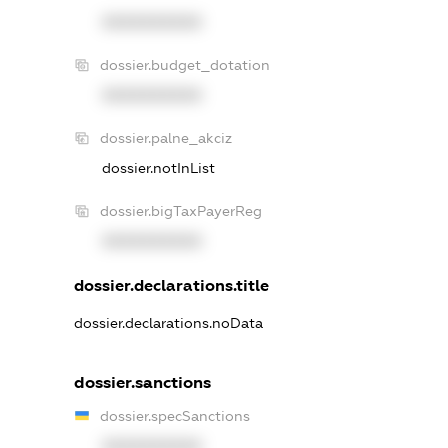
XXXXXXXXXX
dossier.budget_dotation
XXXXXXXXXX
dossier.palne_akciz
dossier.notInList
dossier.bigTaxPayerReg
XXXXXXXXXX
dossier.declarations.title
dossier.declarations.noData
dossier.sanctions
dossier.specSanctions
XXXXXXXXXX