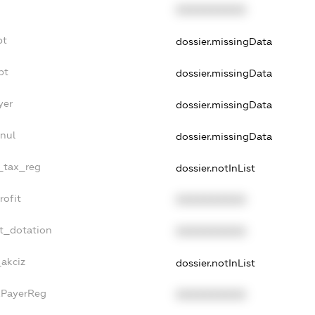
XXXXXXXXXX
bt
dossier.missingData
bt
dossier.missingData
yer
dossier.missingData
nnul
dossier.missingData
e_tax_reg
dossier.notInList
rofit
XXXXXXXXXX
et_dotation
XXXXXXXXXX
_akciz
dossier.notInList
axPayerReg
XXXXXXXXXX