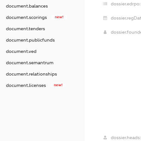
dossier.edrpo:
document.balances
document.scorings
new!
dossier.regDat
document.tenders
dossier.foun
document.publicfunds
document.ved
document.semantrum
document.relationships
document.licenses
new!
dossier.heads: