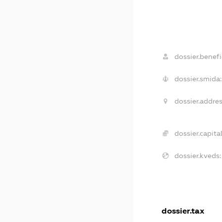
dossier.benefi
dossier.smida:
dossier.addres
dossier.capital
dossier.kveds:
dossier.tax