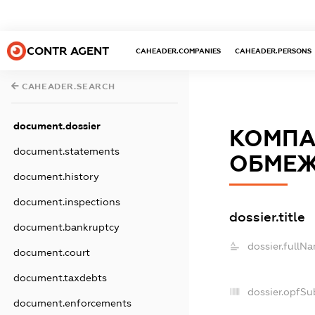
CONTR AGENT
CAHEADER.COMPANIES
CAHEADER.PERSONS
CAHEADER.SEARCH
document.dossier
КОМПАН
document.statements
ОБМЕЖ
document.history
document.inspections
dossier.title
document.bankruptcy
dossier.fullN
document.court
document.taxdebts
dossier.opfSu
document.enforcements