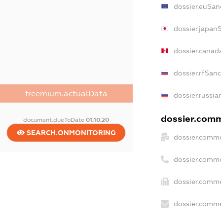
dossier.euSan
dossier.japan
dossier.canad
dossier.rfSan
freemium.actualData
dossier.russia
dossier.comme
document.dueToDate
01.10.20
SEARCH.ONMONITORING
dossier.comme
dossier.comme
dossier.comme
dossier.comme