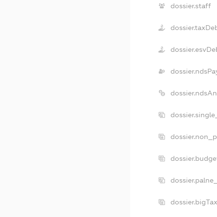
dossier.staff
dossier.taxDe
dossier.esvDe
dossier.ndsPa
dossier.ndsA
dossier.singl
dossier.non_p
dossier.budg
dossier.palne
dossier.bigT