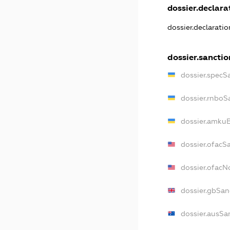
dossier.declarat
dossier.declarati
dossier.sanctio
dossier.specS
dossier.rnboS
dossier.amkuB
dossier.ofacS
dossier.ofac
dossier.gbSan
dossier.ausSa