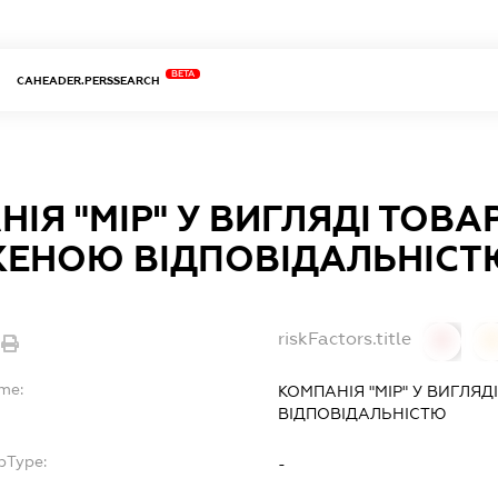
BETA
CAHEADER.PERSSEARCH
ІЯ "МІР" У ВИГЛЯДІ ТОВА
ЕНОЮ ВІДПОВІДАЛЬНІСТ
riskFactors.title
0
ame:
КОМПАНІЯ "МІР" У ВИГЛЯ
ВІДПОВІДАЛЬНІСТЮ
bType:
-