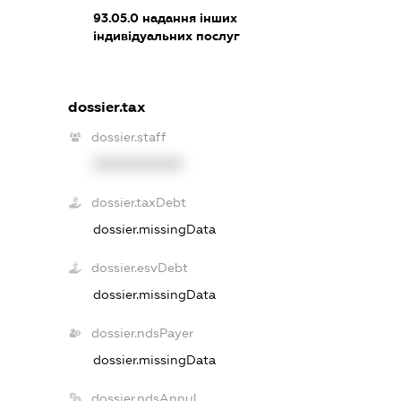
93.05.0
надання інших
індивідуальних послуг
dossier.tax
dossier.staff
XXXXXXXXXX
dossier.taxDebt
dossier.missingData
dossier.esvDebt
dossier.missingData
dossier.ndsPayer
dossier.missingData
dossier.ndsAnnul