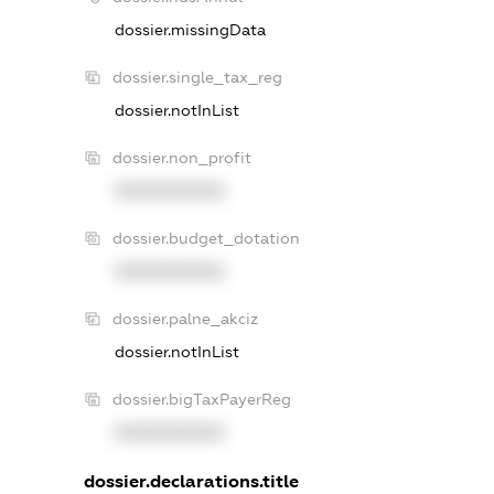
dossier.missingData
dossier.single_tax_reg
dossier.notInList
dossier.non_profit
XXXXXXXXXX
dossier.budget_dotation
XXXXXXXXXX
dossier.palne_akciz
dossier.notInList
dossier.bigTaxPayerReg
XXXXXXXXXX
dossier.declarations.title