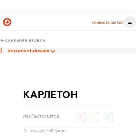
CAHEADER.GETTEST
CAHEADER.SEARCH
document.dossier
КАРЛЕТОН
riskFactors.title
0
0
0
dossier.fullName: