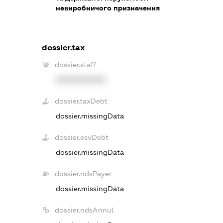
невиробничого призначення
dossier.tax
dossier.staff
XXXXXXXXXX
dossier.taxDebt
dossier.missingData
dossier.esvDebt
dossier.missingData
dossier.ndsPayer
dossier.missingData
dossier.ndsAnnul