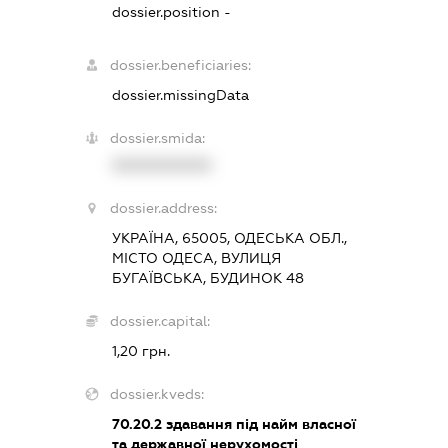
dossier.position -
dossier.beneficiaries:
dossier.missingData
dossier.smida:
XXXXXXXXXX
dossier.address:
УКРАЇНА, 65005, ОДЕСЬКА ОБЛ.,
МІСТО ОДЕСА, ВУЛИЦЯ
БУГАЇВСЬКА, БУДИНОК 48
dossier.capital:
1,20 грн.
dossier.kveds:
70.20.2
здавання під найм власної
та державної нерухомості