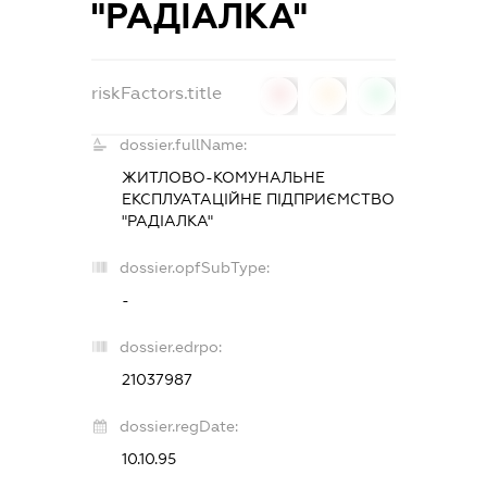
"РАДІАЛКА"
riskFactors.title
0
0
0
dossier.fullName:
ЖИТЛОВО-КОМУНАЛЬНЕ
ЕКСПЛУАТАЦІЙНЕ ПІДПРИЄМСТВО
"РАДІАЛКА"
dossier.opfSubType:
-
dossier.edrpo:
21037987
dossier.regDate:
10.10.95