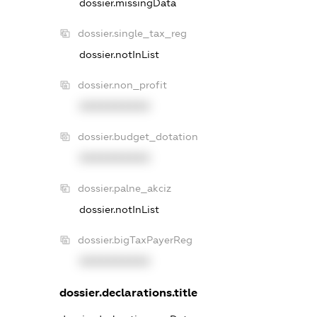
dossier.missingData
dossier.single_tax_reg
dossier.notInList
dossier.non_profit
XXXXXXXXXX
dossier.budget_dotation
XXXXXXXXXX
dossier.palne_akciz
dossier.notInList
dossier.bigTaxPayerReg
XXXXXXXXXX
dossier.declarations.title