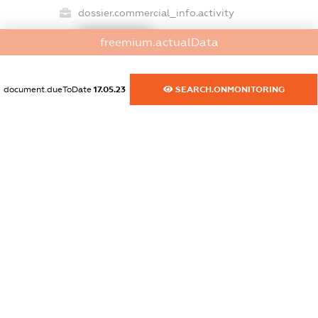
dossier.commercial_info.activity
XXXXXXXXXX
freemium.actualData
document.dueToDate
17.05.23
SEARCH.ONMONITORING
freemium.exampleText_1
freemium.exampleText_2
freemium.anonymousPerSearch2
FREEMIUM.DETAILS
FREEMIUM.REGISTER