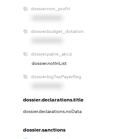
dossier.non_profit
XXXXXXXXXX
dossier.budget_dotation
XXXXXXXXXX
dossier.palne_akciz
dossier.notInList
dossier.bigTaxPayerReg
XXXXXXXXXX
dossier.declarations.title
dossier.declarations.noData
dossier.sanctions