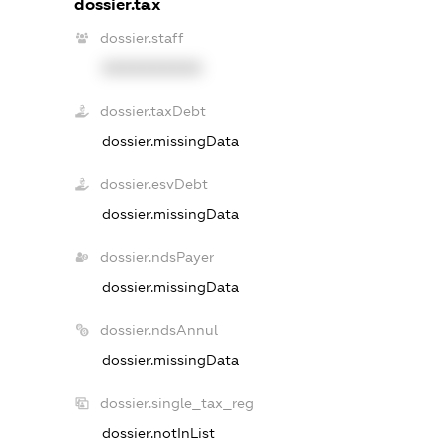
dossier.tax
dossier.staff
XXXXXXXXXX
dossier.taxDebt
dossier.missingData
dossier.esvDebt
dossier.missingData
dossier.ndsPayer
dossier.missingData
dossier.ndsAnnul
dossier.missingData
dossier.single_tax_reg
dossier.notInList