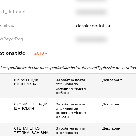
get_dotation
XXXXXXXXXX
e_akciz
dossier.notInList
TaxPayerReg
XXXXXXXXXX
ations.title
2018
ations.pepName
dossier.declarations.personName
dossier.declarations.relType
dossier.declaratio
ВАРИЧ НАДІЯ
Заробітна плата
Декларант
ВІКТОРІВНА
отримана за
основним місцем
роботи
СКУБІЙ ГЕННАДІЙ
Заробітна плата
Декларант
ІВАНОВИЧ
отримана за
основним місцем
роботи
СТЕПАНЕНКО
Заробітна плата
Декларант
ТЕТЯНА ІВАНІВНА
отримана за