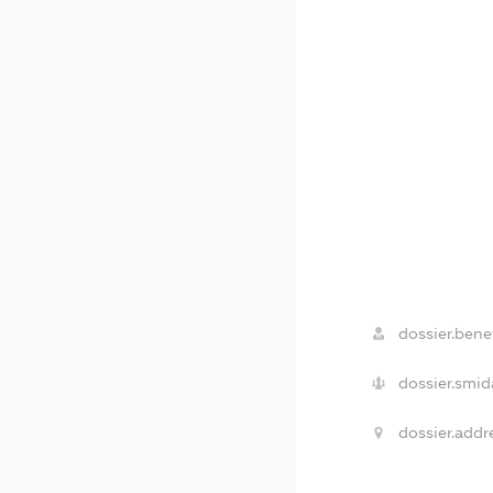
dossier.benef
dossier.smid
dossier.addr