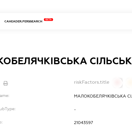
BETA
CAHEADER.PERSSEARCH
ОБЕЛЯЧКІВСЬКА СІЛЬСЬК
riskFactors.title
0
Name:
МАЛОКОБЕЛЯЧКІВСЬКА СІ
SubType:
-
o:
21043597