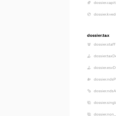
dossier.capit
dossier.kved
dossier.tax
dossier.staff
dossier.taxD
dossier.esv
dossier.ndsP
dossier.nds
dossier.sing
dossier.non_