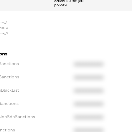
основним місцем
роботи
ense_1
ense_2
ense_3
ions
Sanctions
XXXXXXXXXX
oSanctions
XXXXXXXXXX
uBlackList
XXXXXXXXXX
Sanctions
XXXXXXXXXX
cNonSdnSanctions
XXXXXXXXXX
anctions
XXXXXXXXXX