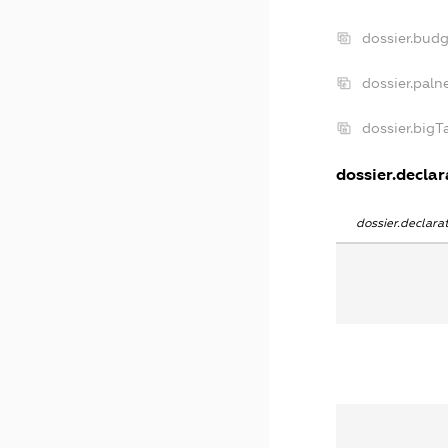
dossier.bud
dossier.paln
dossier.big
dossier.declar
dossier.declar