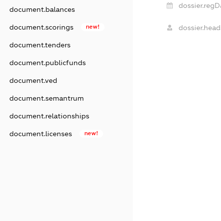
dossier.regD
document.balances
document.scorings
new!
dossier.head
document.tenders
document.publicfunds
document.ved
document.semantrum
document.relationships
document.licenses
new!