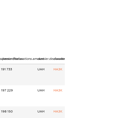
ns.personStatus
dossier.declarations.amount
dossier.declarations.currency
dossier.declarations.source
191 733
UAH
НАЗК
197 229
UAH
НАЗК
198 150
UAH
НАЗК