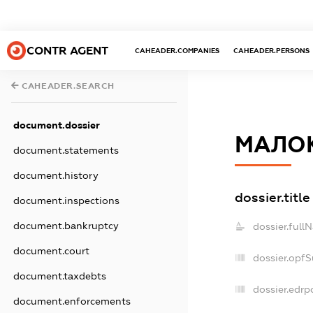
CONTR AGENT
CAHEADER.COMPANIES
CAHEADER.PERSONS
CAHEADER.SEARCH
document.dossier
МАЛОК
document.statements
document.history
dossier.title
document.inspections
document.bankruptcy
dossier.full
document.court
dossier.opf
document.taxdebts
dossier.edrp
document.enforcements