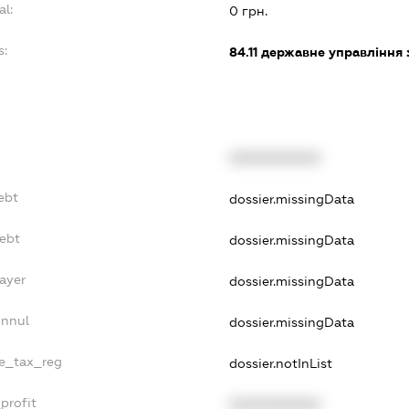
al:
0 грн.
s:
84.11
державне управління 
XXXXXXXXXX
ebt
dossier.missingData
Debt
dossier.missingData
ayer
dossier.missingData
Annul
dossier.missingData
le_tax_reg
dossier.notInList
profit
XXXXXXXXXX