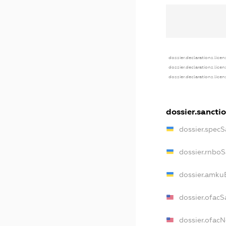
dossier.declarations.licen
dossier.declarations.lice
dossier.declarations.lice
dossier.sancti
dossier.specS
dossier.rnbo
dossier.amku
dossier.ofacS
dossier.ofac