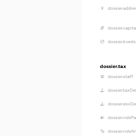
dossier.addre
dossier.capita
dossier.kveds
dossier.tax
dossier.staff
dossier.taxDe
dossier.esvD
dossier.ndsPa
dossier.ndsA