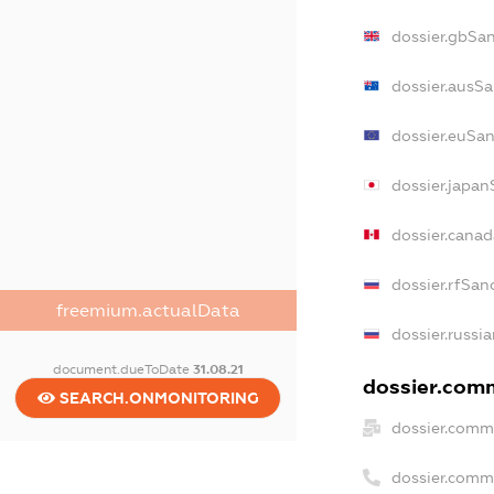
dossier.gbSa
dossier.ausSa
dossier.euSan
dossier.japan
dossier.cana
dossier.rfSan
freemium.actualData
dossier.russi
document.dueToDate
31.08.21
dossier.comm
SEARCH.ONMONITORING
dossier.comm
dossier.comm