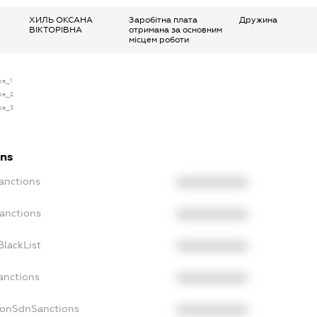
ХИЛЬ ОКСАНА
Заробітна плата
Дружина
ВІКТОРІВНА
отримана за основним
місцем роботи
se_1
nse_2
nse_3
ons
anctions
XXXXXXXXXX
Sanctions
XXXXXXXXXX
BlackList
XXXXXXXXXX
anctions
XXXXXXXXXX
NonSdnSanctions
XXXXXXXXXX