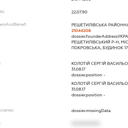
te:
22.07.90
dersAndBenef:
РЕШЕТИЛІВСЬКА РАЙОННА
21044208
dossier.founderAddress
УКРА
РЕШЕТИЛІВСЬКИЙ Р-Н, МІ
ПОКРОВСЬКА, БУДИНОК 1
:
КОЛОТІЙ СЕРГІЙ ВАСИЛЬ
31.08.17
dossier.position -
КОЛОТІЙ СЕРГІЙ ВАСИЛЬ
31.08.17
dossier.position -
ciaries:
dossier.missingData
:
XXXXXXXXXX