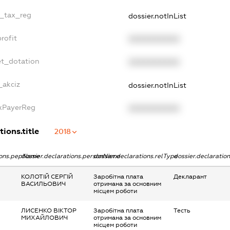
e_tax_reg
dossier.notInList
rofit
XXXXXXXXXX
et_dotation
XXXXXXXXXX
_akciz
dossier.notInList
axPayerReg
XXXXXXXXXX
tions.title
2018
tions.pepName
dossier.declarations.personName
dossier.declarations.relType
dossier.declaratio
КОЛОТІЙ СЕРГІЙ
Заробітна плата
Декларант
ВАСИЛЬОВИЧ
отримана за основним
місцем роботи
ЛИСЕНКО ВІКТОР
Заробітна плата
Тесть
МИХАЙЛОВИЧ
отримана за основним
місцем роботи