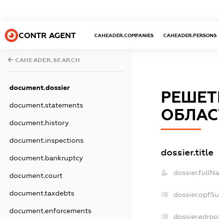
CONTR AGENT
CAHEADER.COMPANIES
CAHEADER.PERSONS
CAHEADER.SEARCH
document.dossier
РЕШЕТ
document.statements
ОБЛАС
document.history
document.inspections
dossier.title
document.bankruptcy
dossier.fullN
document.court
document.taxdebts
dossier.opfS
document.enforcements
dossier.edrpo