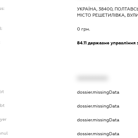
ss:
УКРАЇНА, 38400, ПОЛТАВС
МІСТО РЕШЕТИЛІВКА, ВУЛ
l:
0 грн.
:
84.11
державне управління 
XXXXXXXXXX
bt
dossier.missingData
ebt
dossier.missingData
yer
dossier.missingData
nnul
dossier.missingData