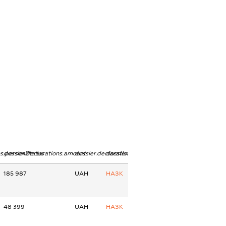
ns.personStatus
dossier.declarations.amount
dossier.declarations.currency
dossier.declarations.source
185 987
UAH
НАЗК
48 399
UAH
НАЗК