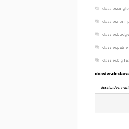
dossier.singl
dossier.non_p
dossier.budg
dossier.palne
dossier.bigT
dossier.declara
dossier.declara