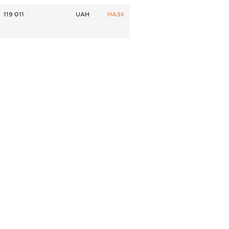
119 011
UAH
НАЗК