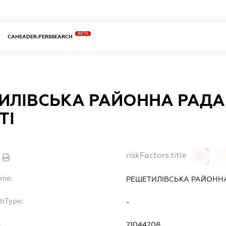
BETA
CAHEADER.PERSSEARCH
ИЛІВСЬКА РАЙОННА РАДА
ТІ
riskFactors.title
0
ame:
РЕШЕТИЛІВСЬКА РАЙОННА
ubType:
-
:
21044208