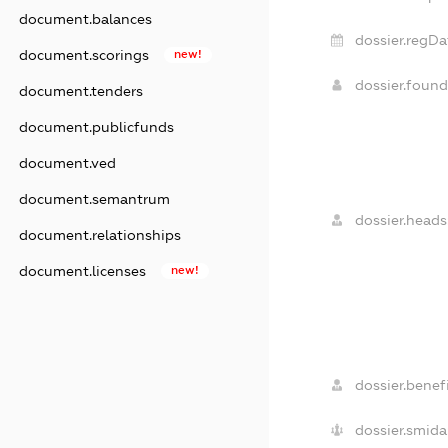
document.balances
dossier.regDa
document.scorings
new!
dossier.foun
document.tenders
document.publicfunds
document.ved
document.semantrum
dossier.heads
document.relationships
document.licenses
new!
dossier.benefi
dossier.smida