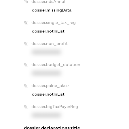
dossier.ndsAnnul
dossier.missingData
dossier.single_tax_reg
dossier.notInList
dossier.non_profit
XXXXXXXXXX
dossier.budget_dotation
XXXXXXXXXX
dossier.palne_akciz
dossier.notInList
dossier.bigTaxPayerReg
XXXXXXXXXX
dossier.declarations.title