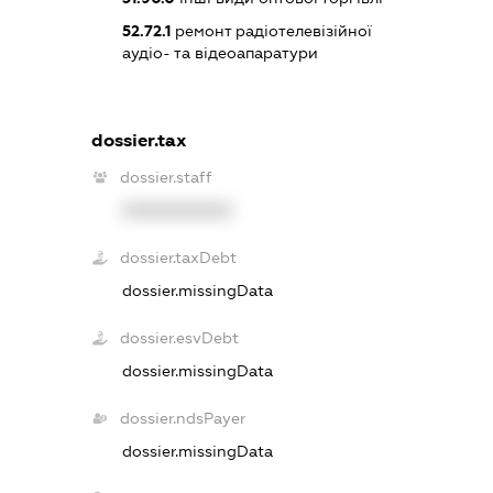
52.72.1
ремонт радіотелевізійної
аудіо- та відеоапаратури
dossier.tax
dossier.staff
XXXXXXXXXX
dossier.taxDebt
dossier.missingData
dossier.esvDebt
dossier.missingData
dossier.ndsPayer
dossier.missingData