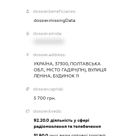
dossier.beneficiaries:
dossier.missingData
dossier.smida:
XXXXXXXXXX
dossier.address:
УКРАЇНА, 37300, ПОЛТАВСЬКА
ОБЛ., МІСТО ГАДЯЧ(ПН), ВУЛИЦЯ
ЛЕНІНА, БУДИНОК 11
dossier.capital:
5 700 грн.
dossier.kveds:
92.20.0
діяльність у сфері
радіомовлення та телебачення
51.90.0
інші види оптової торгівлі