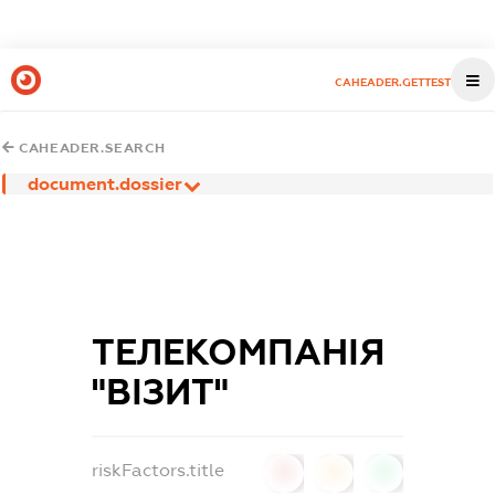
CAHEADER.GETTEST
CAHEADER.SEARCH
document.dossier
ТЕЛЕКОМПАНІЯ
"ВІЗИТ"
riskFactors.title
0
0
0