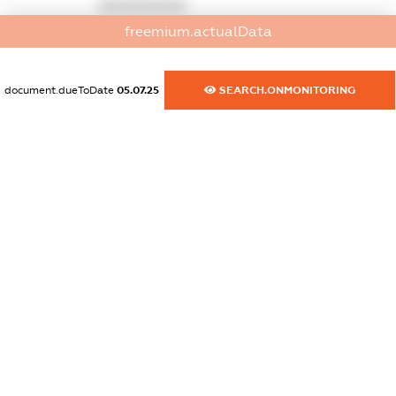
XXXXXXXXXX
freemium.actualData
dossier.commercial_info.activity
XXXXXXXXXX
document.dueToDate
05.07.25
SEARCH.ONMONITORING
freemium.exampleText_1
freemium.exampleText_2
freemium.anonymousPerSearch2
FREEMIUM.DETAILS
FREEMIUM.REGISTER