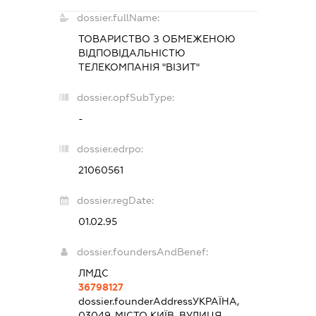
dossier.fullName:
ТОВАРИСТВО З ОБМЕЖЕНОЮ
ВІДПОВІДАЛЬНІСТЮ
ТЕЛЕКОМПАНІЯ "ВІЗИТ"
dossier.opfSubType:
-
dossier.edrpo:
21060561
dossier.regDate:
01.02.95
dossier.foundersAndBenef:
ЛМДС
36798127
dossier.founderAddress
УКРАЇНА,
03049, МІСТО КИЇВ, ВУЛИЦЯ