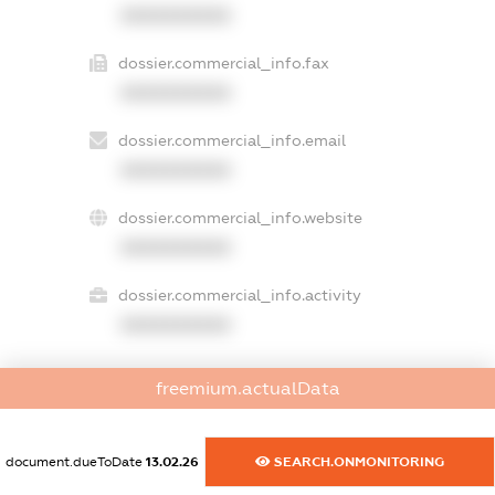
XXXXXXXXXX
dossier.commercial_info.fax
XXXXXXXXXX
dossier.commercial_info.email
XXXXXXXXXX
dossier.commercial_info.website
XXXXXXXXXX
dossier.commercial_info.activity
XXXXXXXXXX
freemium.actualData
freemium.exampleText_1
freemium.exampleText_2
freemium.anonymousPerSearch2
document.dueToDate
13.02.26
SEARCH.ONMONITORING