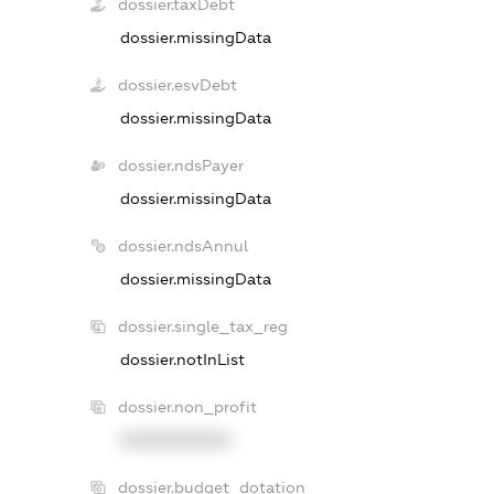
dossier.taxDebt
dossier.missingData
dossier.esvDebt
dossier.missingData
dossier.ndsPayer
dossier.missingData
dossier.ndsAnnul
dossier.missingData
dossier.single_tax_reg
dossier.notInList
dossier.non_profit
XXXXXXXXXX
dossier.budget_dotation