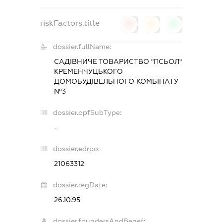
riskFactors.title
0
0
0
dossier.fullName:
САДІВНИЧЕ ТОВАРИСТВО "ПСЬОЛ"
КРЕМЕНЧУЦЬКОГО
ДОМОБУДІВЕЛЬНОГО КОМБІНАТУ
№3
dossier.opfSubType:
-
dossier.edrpo:
21063312
dossier.regDate:
26.10.95
dossier.foundersAndBenef: