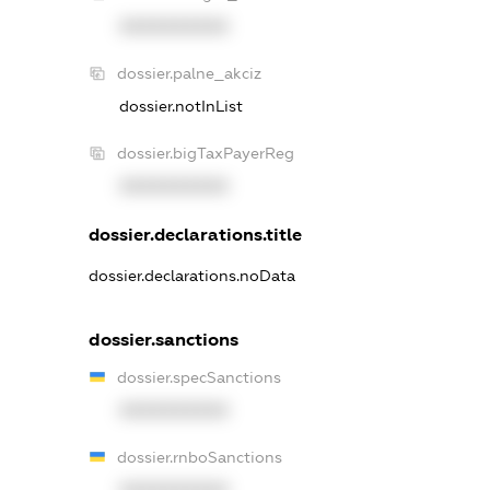
XXXXXXXXXX
dossier.palne_akciz
dossier.notInList
dossier.bigTaxPayerReg
XXXXXXXXXX
dossier.declarations.title
dossier.declarations.noData
dossier.sanctions
dossier.specSanctions
XXXXXXXXXX
dossier.rnboSanctions
XXXXXXXXXX