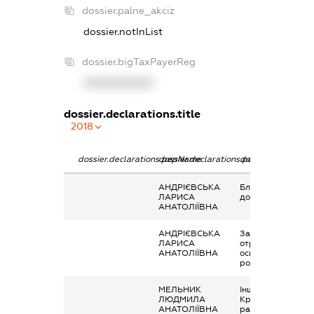
dossier.palne_akciz
dossier.notInList
dossier.bigTaxPayerReg
XXXXXXXXXX
dossier.declarations.title
2018
dossier.declarations.pepName
dossier.declarations.personName
dossier.declaratio
АНДРІЄВСЬКА
Благодійна
ЛАРИСА
допомога
АНАТОЛІЇВНА
АНДРІЄВСЬКА
Заробітна плата
ЛАРИСА
отримана за
АНАТОЛІЇВНА
основним місцем
роботи
МЕЛЬНИК
Інше, Рада
ЛЮДМИЛА
Кременчуцької
АНАТОЛІЇВНА
районної