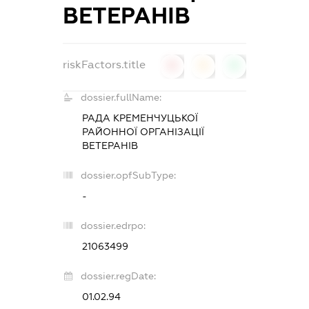
ВЕТЕРАНІВ
riskFactors.title
0
0
0
dossier.fullName:
РАДА КРЕМЕНЧУЦЬКОЇ
РАЙОННОЇ ОРГАНІЗАЦІЇ
ВЕТЕРАНІВ
dossier.opfSubType:
-
dossier.edrpo:
21063499
dossier.regDate:
01.02.94