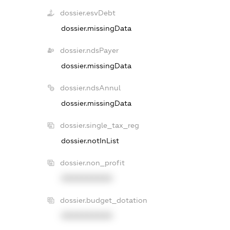
dossier.esvDebt
dossier.missingData
dossier.ndsPayer
dossier.missingData
dossier.ndsAnnul
dossier.missingData
dossier.single_tax_reg
dossier.notInList
dossier.non_profit
XXXXXXXXXX
dossier.budget_dotation
XXXXXXXXXX