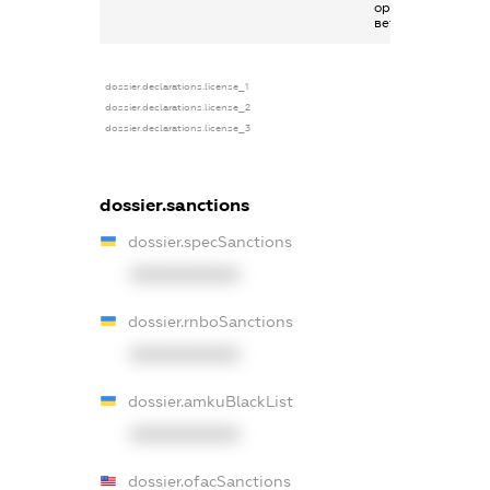
організації
ветеранів
dossier.declarations.license_1
dossier.declarations.license_2
dossier.declarations.license_3
dossier.sanctions
dossier.specSanctions
XXXXXXXXXX
dossier.rnboSanctions
XXXXXXXXXX
dossier.amkuBlackList
XXXXXXXXXX
dossier.ofacSanctions