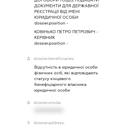
ДОГОВОРИ ТОЩО, ПОДАВАТИ
ДОКУМЕНТИ ДЛЯ ДЕРЖАВНОЇ
РЕЄСТРАЦІЇ ВІД ІМЕНІ
ЮРИДИЧНОЇ ОСОБИ
dossier.position -
КОВІНЬКО ПЕТРО ПЕТРОВИЧ
-
КЕРІВНИК
dossier.position -
dossier.beneficiaries:
Відсутність в юридичної особи
фізичних осіб, які відповідають
статусу кінцевого
бенефіціарного власника
юридичної особи
dossier.smida:
XXXXXXXXXX
dossier.address: