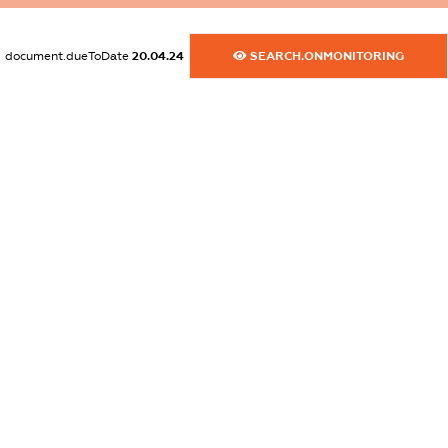
dossier.commercial_info.email
XXXXXXXXXX
document.dueToDate
20.04.24
SEARCH.ONMONITORING
dossier.commercial_info.website
XXXXXXXXXX
dossier.commercial_info.activity
XXXXXXXXXX
freemium.exampleText_1
freemium.exampleText_2
freemium.anonymousPerSearch2
FREEMIUM.DETAILS
FREEMIUM.REGISTER