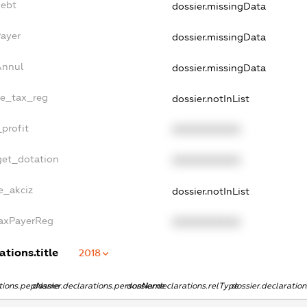
Debt
dossier.missingData
Payer
dossier.missingData
Annul
dossier.missingData
le_tax_reg
dossier.notInList
profit
XXXXXXXXXX
get_dotation
XXXXXXXXXX
e_akciz
dossier.notInList
TaxPayerReg
XXXXXXXXXX
ations.title
2018
ations.pepName
dossier.declarations.personName
dossier.declarations.relType
dossier.declaratio