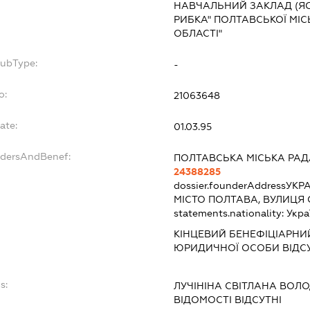
НАВЧАЛЬНИЙ ЗАКЛАД (ЯС
РИБКА" ПОЛТАВСЬКОЇ МІС
ОБЛАСТІ"
SubType:
-
o:
21063648
ate:
01.03.95
ndersAndBenef:
ПОЛТАВСЬКА МІСЬКА РАД
24388285
dossier.founderAddress
УКРА
МІСТО ПОЛТАВА, ВУЛИЦЯ 
statements.nationality:
Укра
КІНЦЕВИЙ БЕНЕФІЦІАРНИ
ЮРИДИЧНОЇ ОСОБИ ВІДС
s:
ЛУЧІНІНА СВІТЛАНА ВОЛ
ВІДОМОСТІ ВІДСУТНІ