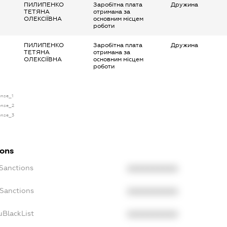
ПИЛИПЕНКО
Заробітна плата
Дружина
ТЕТЯНА
отримана за
ОЛЕКСІЇВНА
основним місцем
роботи
ПИЛИПЕНКО
Заробітна плата
Дружина
ТЕТЯНА
отримана за
ОЛЕКСІЇВНА
основним місцем
роботи
ense_1
cense_2
cense_3
ions
cSanctions
XXXXXXXXXX
oSanctions
XXXXXXXXXX
uBlackList
XXXXXXXXXX