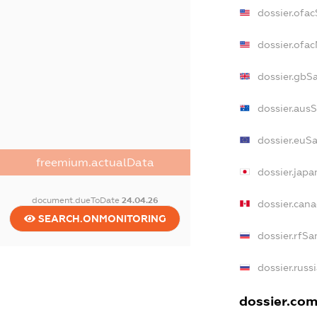
dossier.ofa
dossier.ofa
dossier.gbS
dossier.aus
dossier.euS
freemium.actualData
dossier.jap
document.dueToDate
24.04.26
dossier.can
SEARCH.ONMONITORING
dossier.rfSa
dossier.russ
dossier.com