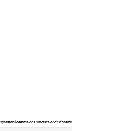
ns.personStatus
dossier.declarations.amount
dossier.declarations.currency
dossier.declarations.source