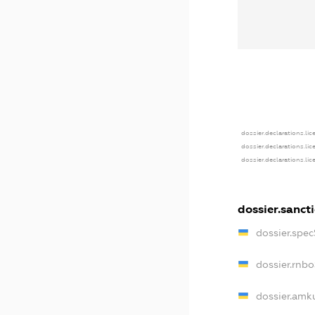
dossier.declarations.lic
dossier.declarations.li
dossier.declarations.li
dossier.sanct
dossier.spe
dossier.rnb
dossier.amk