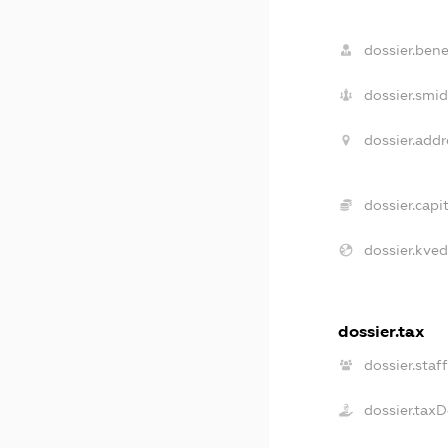
dossier.benef
dossier.smid
dossier.addr
dossier.capit
dossier.kved
dossier.tax
dossier.staff
dossier.tax