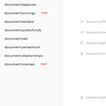
document.balances
document.scorings
new!
dossier.opf
document.tenders
document.publicfunds
dossier.edrp
document.ved
dossier.regD
document.semantrum
dossier.fou
document.relationships
document.licenses
new!
dossier.head