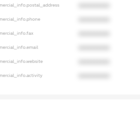
mercial_info.postal_address
XXXXXXXXXX
mercial_info.phone
XXXXXXXXXX
mercial_info.fax
XXXXXXXXXX
mercial_info.email
XXXXXXXXXX
mercial_info.website
XXXXXXXXXX
ercial_info.activity
XXXXXXXXXX
xampleText_1
xampleText_2
anonymousPerSearch2
.DETAILS
FREEMIUM.REGISTER