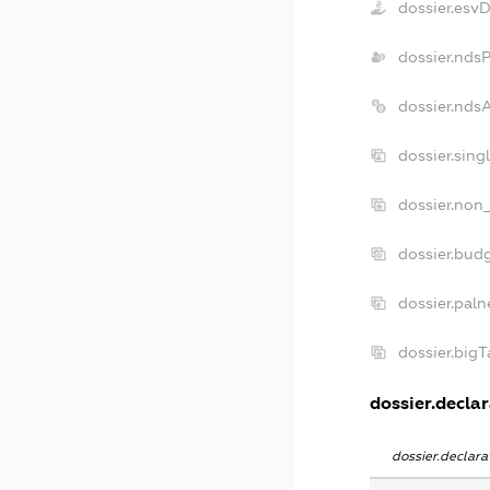
dossier.esv
dossier.nds
dossier.nds
dossier.sing
dossier.non_
dossier.bud
dossier.paln
dossier.big
dossier.declar
dossier.declar