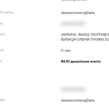
iciaries:
dossier.missingData
a:
XXXXXXXXXX
ess:
УКРАЇНА, 36002, ПОЛТАВС
ВУЛИЦЯ ОЛЕНИ ПЧІЛКИ, Б
al:
0 грн.
s:
85.10
дошкільна освіта
XXXXXXXXXX
Debt
dossier.missingData