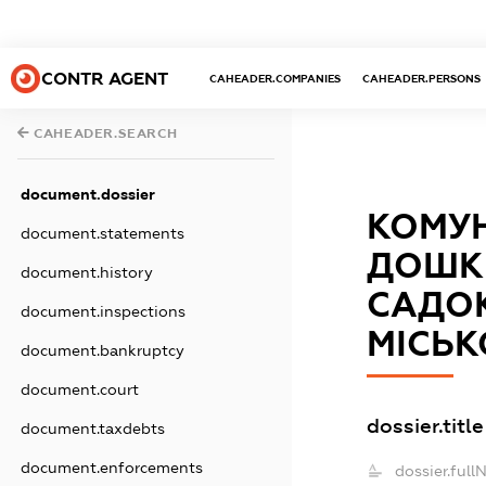
CONTR AGENT
CAHEADER.COMPANIES
CAHEADER.PERSONS
CAHEADER.SEARCH
document.dossier
КОМУ
document.statements
ДОШКІ
document.history
САДОК
document.inspections
МІСЬК
document.bankruptcy
document.court
dossier.title
document.taxdebts
document.enforcements
dossier.full