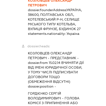
КОЗЛОВЦЕВ ОЛЕКСАНДР
ПЕТРОВИЧ
dossier.founderAddress
УКРАЇНА,
38600, ПОЛТАВСЬКА ОБЛ.,
КОТЕЛЕВСЬКИЙ Р-Н, СЕЛИЩЕ
МІСЬКОГО ТИПУ КОТЕЛЬВА,
ВУЛИЦЯ ФРУНЗЕ, БУДИНОК 27
statements.nationality:
Україна
dossier.heads:
КОЗЛОВЦЕВ ОЛЕКСАНДР
ПЕТРОВИЧ
-
ПРЕДСТАВНИК
-
dossier.from 15.02.14
ВЧИНЯТИ ДІЇ
ВІД ІМЕНІ ЮРИДИЧНОЇ ОСОБИ,
У ТОМУ ЧИСЛІ ПІДПИСУВАТИ
ДОГОВОРИ ТОЩО
(ОБМЕЖЕННЯ ВІДСУТНІ)
dossier.position -
ГОРДІЄНКО СЕРГІЙ
ВОЛОДИМИРОВИЧ
-
ГОЛОВА
КОМІСІЇ З ПРИПИНЕННЯ АБО