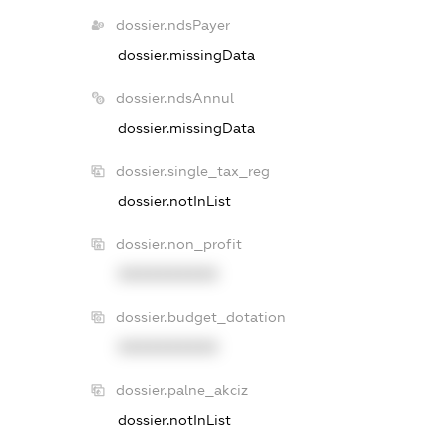
dossier.ndsPayer
dossier.missingData
dossier.ndsAnnul
dossier.missingData
dossier.single_tax_reg
dossier.notInList
dossier.non_profit
XXXXXXXXXX
dossier.budget_dotation
XXXXXXXXXX
dossier.palne_akciz
dossier.notInList