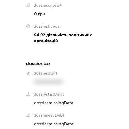
dossier.capital:
0 грн.
dossier.kveds:
94.92
діяльність політичних
організацій
dossier.tax
dossier.staff
XXXXXXXXXX
dossier.taxDebt
dossier.missingData
dossier.esvDebt
dossier.missingData