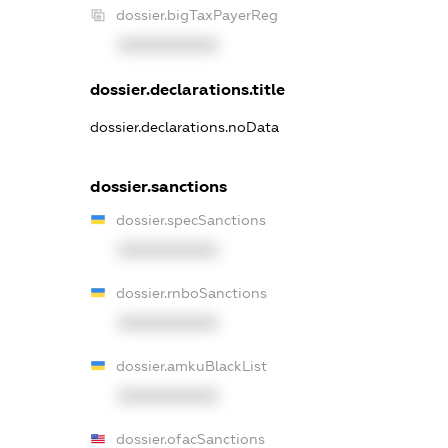
dossier.bigTaxPayerReg
XXXXXXXXXX
dossier.declarations.title
dossier.declarations.noData
dossier.sanctions
dossier.specSanctions
XXXXXXXXXX
dossier.rnboSanctions
XXXXXXXXXX
dossier.amkuBlackList
XXXXXXXXXX
dossier.ofacSanctions