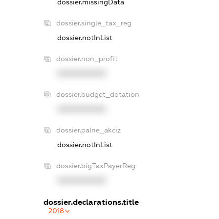
dossier.missingData
dossier.single_tax_reg
dossier.notInList
dossier.non_profit
XXXXXXXXXX
dossier.budget_dotation
XXXXXXXXXX
dossier.palne_akciz
dossier.notInList
dossier.bigTaxPayerReg
XXXXXXXXXX
dossier.declarations.title
2018