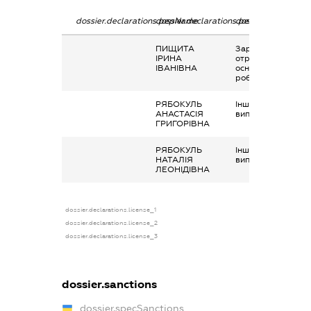
dossier.declarations.pepName
dossier.declarations.personName
dossier.declaratio
ПИЩИТА
Заробітна плата
ІРИНА
отримана за
ІВАНІВНА
основним місцем
роботи
РЯБОКУЛЬ
Інше, соціальні
АНАСТАСІЯ
виплати
ГРИГОРІВНА
РЯБОКУЛЬ
Інше, соціальні
НАТАЛІЯ
виплати
ЛЕОНІДІВНА
dossier.declarations.license_1
dossier.declarations.license_2
dossier.declarations.license_3
dossier.sanctions
dossier.specSanctions