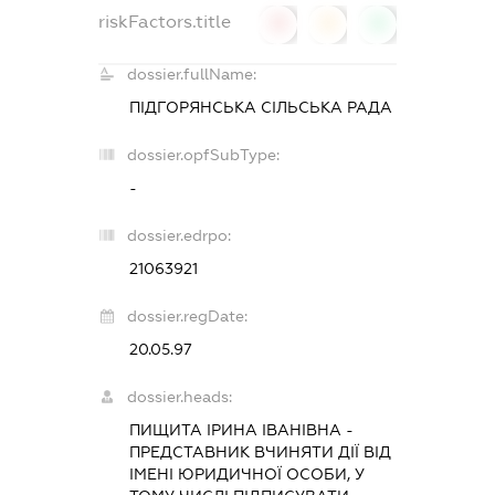
riskFactors.title
0
0
0
dossier.fullName:
ПІДГОРЯНСЬКА СІЛЬСЬКА РАДА
dossier.opfSubType:
-
dossier.edrpo:
21063921
dossier.regDate:
20.05.97
dossier.heads:
ПИЩИТА ІРИНА ІВАНІВНА
-
ПРЕДСТАВНИК
ВЧИНЯТИ ДІЇ ВІД
ІМЕНІ ЮРИДИЧНОЇ ОСОБИ, У