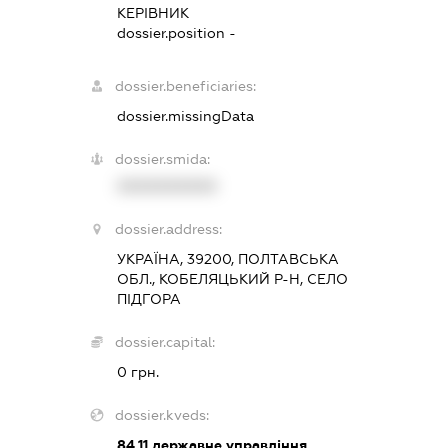
КЕРІВНИК
dossier.position -
dossier.beneficiaries:
dossier.missingData
dossier.smida:
XXXXXXXXXX
dossier.address:
УКРАЇНА, 39200, ПОЛТАВСЬКА
ОБЛ., КОБЕЛЯЦЬКИЙ Р-Н, СЕЛО
ПІДГОРА
dossier.capital:
0 грн.
dossier.kveds:
84.11
державне управління