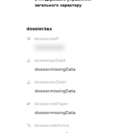
загального характеру
dossier.tax
dossier.staff
XXXXXXXXXX
dossier.taxDebt
dossier.missingData
dossier.esvDebt
dossier.missingData
dossier.ndsPayer
dossier.missingData
dossier.ndsAnnul