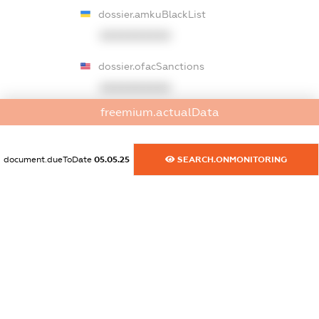
dossier.amkuBlackList
XXXXXXXXXX
dossier.ofacSanctions
XXXXXXXXXX
freemium.actualData
dossier.ofacNonSdnSanctions
XXXXXXXXXX
document.dueToDate
05.05.25
SEARCH.ONMONITORING
dossier.gbSanctions
XXXXXXXXXX
dossier.ausSanctions
XXXXXXXXXX
dossier.euSanctions
XXXXXXXXXX