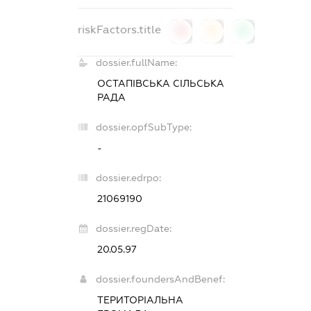
riskFactors.title
0
0
0
dossier.fullName:
ОСТАПІВСЬКА СІЛЬСЬКА
РАДА
dossier.opfSubType:
-
dossier.edrpo:
21069190
dossier.regDate:
20.05.97
dossier.foundersAndBenef:
ТЕРИТОРІАЛЬНА