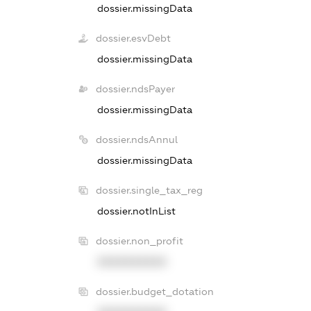
dossier.missingData
dossier.esvDebt
dossier.missingData
dossier.ndsPayer
dossier.missingData
dossier.ndsAnnul
dossier.missingData
dossier.single_tax_reg
dossier.notInList
dossier.non_profit
XXXXXXXXXX
dossier.budget_dotation