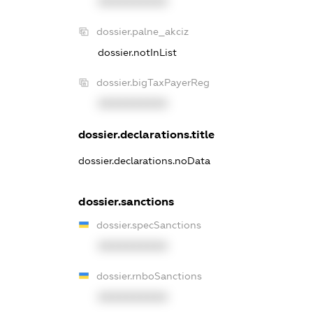
XXXXXXXXXX
dossier.palne_akciz
dossier.notInList
dossier.bigTaxPayerReg
XXXXXXXXXX
dossier.declarations.title
dossier.declarations.noData
dossier.sanctions
dossier.specSanctions
XXXXXXXXXX
dossier.rnboSanctions
XXXXXXXXXX