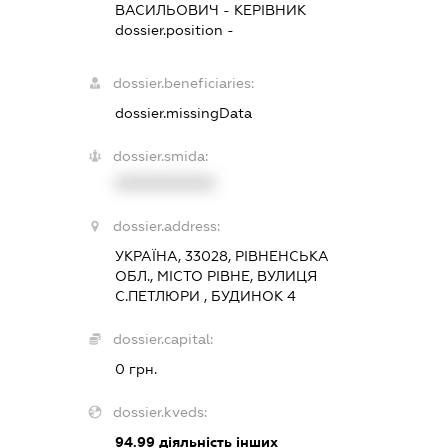
ВАСИЛЬОВИЧ
-
КЕРІВНИК
dossier.position -
dossier.beneficiaries:
dossier.missingData
dossier.smida:
XXXXXXXXXX
dossier.address:
УКРАЇНА, 33028, РІВНЕНСЬКА
ОБЛ., МІСТО РІВНЕ, ВУЛИЦЯ
С.ПЕТЛЮРИ , БУДИНОК 4
dossier.capital:
0 грн.
dossier.kveds:
94.99
діяльність інших