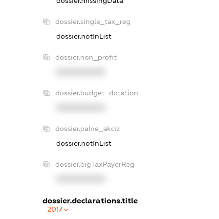
dossier.missingData
dossier.single_tax_reg
dossier.notInList
dossier.non_profit
XXXXXXXXXX
dossier.budget_dotation
XXXXXXXXXX
dossier.palne_akciz
dossier.notInList
dossier.bigTaxPayerReg
XXXXXXXXXX
dossier.declarations.title
2017