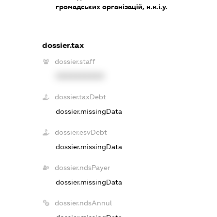
громадських організацій, н.в.і.у.
dossier.tax
dossier.staff
XXXXXXXXXX
dossier.taxDebt
dossier.missingData
dossier.esvDebt
dossier.missingData
dossier.ndsPayer
dossier.missingData
dossier.ndsAnnul