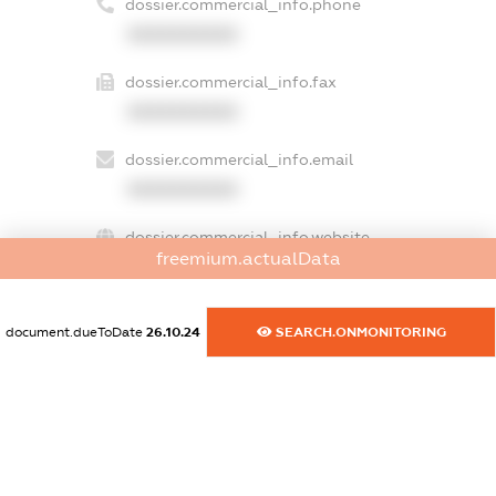
dossier.commercial_info.phone
XXXXXXXXXX
dossier.commercial_info.fax
XXXXXXXXXX
dossier.commercial_info.email
XXXXXXXXXX
dossier.commercial_info.website
freemium.actualData
XXXXXXXXXX
dossier.commercial_info.activity
document.dueToDate
26.10.24
SEARCH.ONMONITORING
XXXXXXXXXX
freemium.exampleText_1
freemium.exampleText_2
freemium.anonymousPerSearch2