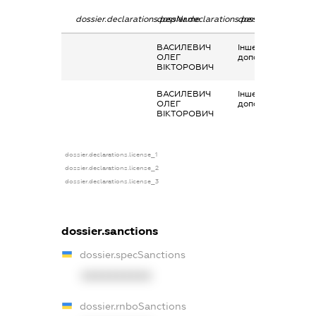
dossier.declarations.pepName
dossier.declarations.personName
dossier.declaratio
ВАСИЛЕВИЧ
Інше, матеріальна
ОЛЕГ
допомога
ВІКТОРОВИЧ
ВАСИЛЕВИЧ
Інше, матеріальна
ОЛЕГ
допомога
ВІКТОРОВИЧ
dossier.declarations.license_1
dossier.declarations.license_2
dossier.declarations.license_3
dossier.sanctions
dossier.specSanctions
XXXXXXXXXX
dossier.rnboSanctions