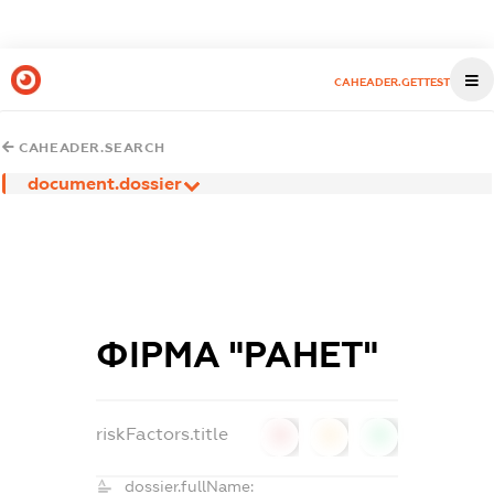
CAHEADER.GETTEST
CAHEADER.SEARCH
document.dossier
ФІРМА "РАНЕТ"
riskFactors.title
0
0
0
dossier.fullName: