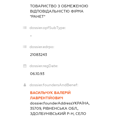
ТОВАРИСТВО З ОБМЕЖЕНОЮ
ВІДПОВІДАЛЬНІСТЮ ФІРМА
"РАНЕТ"
dossier.opfSubType:
-
dossier.edrpo:
21083243
dossier.regDate:
06.10.93
dossier.foundersAndBenef:
ВАСИЛЬЧУК ВАЛЕРІЙ
ЛАВРЕНТІЙОВИЧ
dossier.founderAddress
УКРАЇНА,
35709, РІВНЕНСЬКА ОБЛ.,
ЗДОЛБУНІВСЬКИЙ Р-Н, СЕЛО