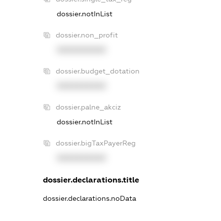
dossier.notInList
dossier.non_profit
XXXXXXXXXX
dossier.budget_dotation
XXXXXXXXXX
dossier.palne_akciz
dossier.notInList
dossier.bigTaxPayerReg
XXXXXXXXXX
dossier.declarations.title
dossier.declarations.noData