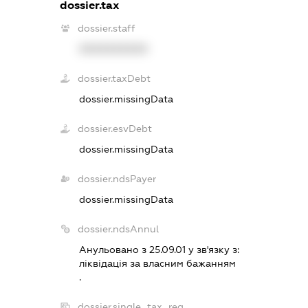
dossier.tax
dossier.staff
XXXXXXXXXX
dossier.taxDebt
dossier.missingData
dossier.esvDebt
dossier.missingData
dossier.ndsPayer
dossier.missingData
dossier.ndsAnnul
Анульовано з 25.09.01 у зв'язку з:
лiквiдацiя за власним бажанням
.
dossier.single_tax_reg