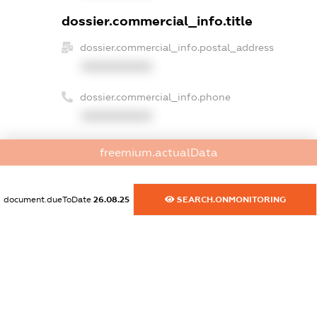
dossier.commercial_info.title
dossier.commercial_info.postal_address
XXXXXXXXXX
dossier.commercial_info.phone
XXXXXXXXXX
dossier.commercial_info.fax
freemium.actualData
XXXXXXXXXX
dossier.commercial_info.email
document.dueToDate
26.08.25
SEARCH.ONMONITORING
XXXXXXXXXX
dossier.commercial_info.website
XXXXXXXXXX
dossier.commercial_info.activity
XXXXXXXXXX