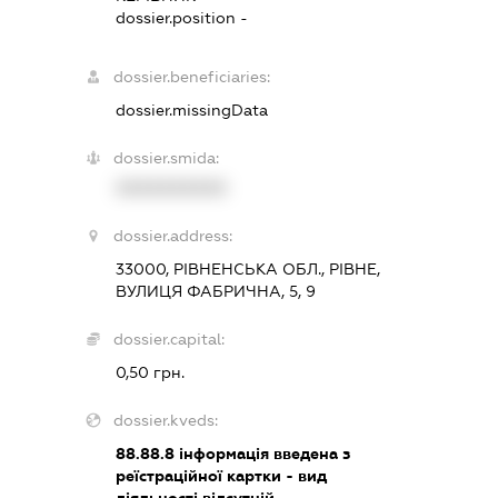
dossier.position -
dossier.beneficiaries:
dossier.missingData
dossier.smida:
XXXXXXXXXX
dossier.address:
33000, РІВНЕНСЬКА ОБЛ., РІВНЕ,
ВУЛИЦЯ ФАБРИЧНА, 5, 9
dossier.capital:
0,50 грн.
dossier.kveds:
88.88.8
інформація введена з
реїстраційної картки - вид
діяльності відсутній