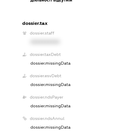
dossier.tax
dossier.staff
XXXXXXXXXX
dossier.taxDebt
dossier.missingData
dossier.esvDebt
dossier.missingData
dossier.ndsPayer
dossier.missingData
dossier.ndsAnnul
dossier.missingData