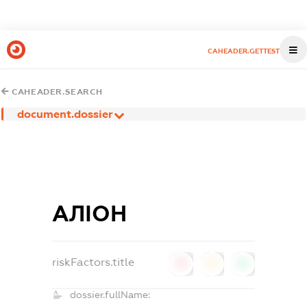
CAHEADER.GETTEST
CAHEADER.SEARCH
document.dossier
АЛІОН
riskFactors.title
0
0
0
dossier.fullName: