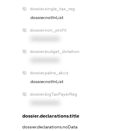
dossier.single_tax_reg
dossier.notInList
dossier.non_profit
XXXXXXXXXX
dossier.budget_dotation
XXXXXXXXXX
dossier.palne_akciz
dossier.notInList
dossier.bigTaxPayerReg
XXXXXXXXXX
dossier.declarations.title
dossier.declarations.noData