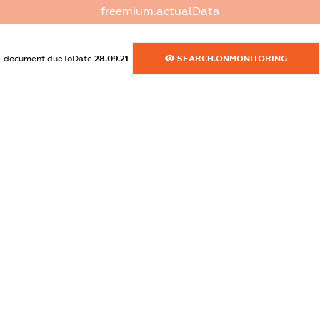
freemium.actualData
dossier.commercial_info.title
dossier.commercial_info.postal_address
document.dueToDate
28.09.21
SEARCH.ONMONITORING
XXXXXXXXXX
dossier.commercial_info.phone
XXXXXXXXXX
dossier.commercial_info.fax
XXXXXXXXXX
dossier.commercial_info.email
XXXXXXXXXX
dossier.commercial_info.website
XXXXXXXXXX
dossier.commercial_info.activity