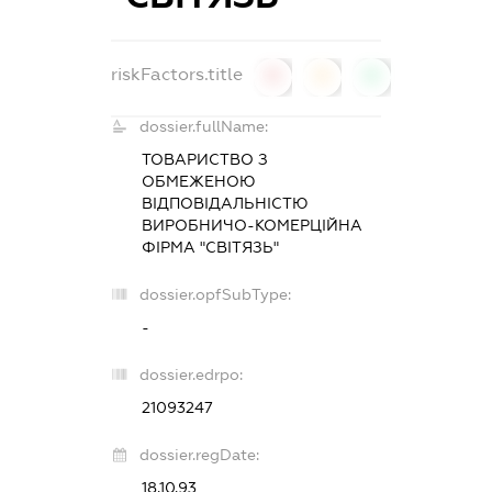
riskFactors.title
0
0
0
dossier.fullName:
ТОВАРИСТВО З
ОБМЕЖЕНОЮ
ВІДПОВІДАЛЬНІСТЮ
ВИРОБНИЧО-КОМЕРЦІЙНА
ФІРМА "СВІТЯЗЬ"
dossier.opfSubType:
-
dossier.edrpo:
21093247
dossier.regDate:
18.10.93