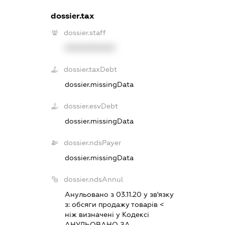
dossier.tax
dossier.staff
XXXXXXXXXX
dossier.taxDebt
dossier.missingData
dossier.esvDebt
dossier.missingData
dossier.ndsPayer
dossier.missingData
dossier.ndsAnnul
Анульовано з 03.11.20 у зв'язку
з:
обсяги продажу товарiв <
нiж визначенi у Кодексi
АНУЛЬОВАНО ЗА