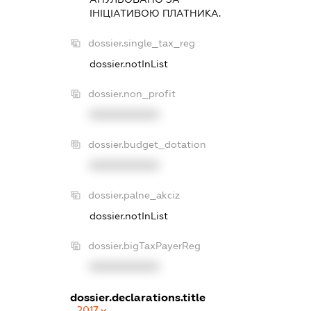
IНIЦIАТИВОЮ ПЛАТНИКА.
dossier.single_tax_reg
dossier.notInList
dossier.non_profit
XXXXXXXXXX
dossier.budget_dotation
XXXXXXXXXX
dossier.palne_akciz
dossier.notInList
dossier.bigTaxPayerReg
XXXXXXXXXX
dossier.declarations.title
2017