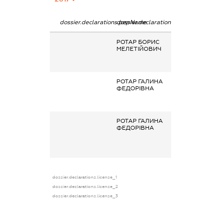
dossier.declarations.pepName
dossier.declarations.personName
dossier.declarat
РОТАР БОРИС
Заробітна плат
МЕЛЕТІЙОВИЧ
отримана за
основним місце
роботи
РОТАР ГАЛИНА
Заробітна плат
ФЕДОРІВНА
отримана за
основним місце
роботи
РОТАР ГАЛИНА
Гонорари та інш
ФЕДОРІВНА
виплати згідно 
цивільно-
правовим
правочинами
dossier.declarations.license_1
dossier.declarations.license_2
dossier.declarations.license_3