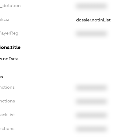
t_dotation
XXXXXXXXXX
akciz
dossier.notInList
xPayerReg
XXXXXXXXXX
ons.title
ns.noData
ns
nctions
XXXXXXXXXX
nctions
XXXXXXXXXX
ackList
XXXXXXXXXX
nctions
XXXXXXXXXX