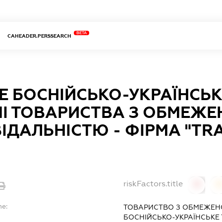
BETA
CAHEADER.PERSSEARCH
Е БОСНІЙСЬКО-УКРАЇНСЬ
МІ ТОВАРИСТВА З ОБМЕЖ
ІДАЛЬНІСТЮ - ФІРМА "T
riskFactors.title
0
0
me:
ТОВАРИСТВО З ОБМЕЖЕН
БОСНІЙСЬКО-УКРАЇНСЬКЕ