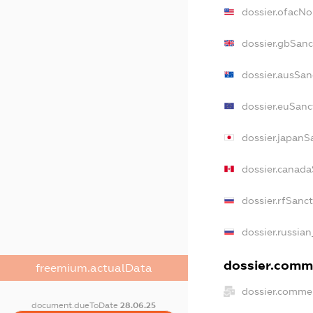
dossier.ofacN
dossier.gbSanc
dossier.ausSan
dossier.euSanc
dossier.japanS
dossier.canad
dossier.rfSanc
dossier.russian
dossier.comme
freemium.actualData
dossier.commer
document.dueToDate
28.06.25