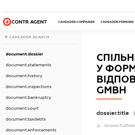
CONTR AGENT
CAHEADER.COMPANIES
CAHEADER.PERSONS
CAHEADER.SEARCH
document.dossier
СПІЛЬН
document.statements
У ФОР
document.history
ВІДПОВ
document.inspections
GMBH
document.bankruptcy
document.court
dossier.title
document.taxdebts
dossier.fullNa
document.enforcements