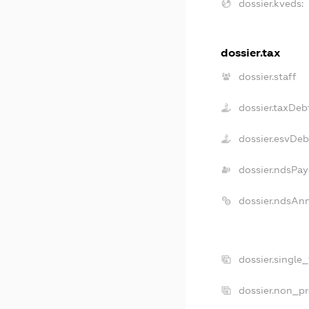
dossier.kveds:
dossier.tax
dossier.staff
dossier.taxDeb
dossier.esvDeb
dossier.ndsPay
dossier.ndsAn
dossier.single
dossier.non_pr