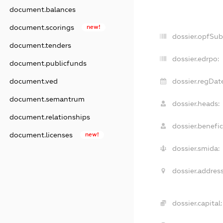
document.balances
document.scorings
new!
dossier.opfSu
document.tenders
dossier.edrpo:
document.publicfunds
document.ved
dossier.regDat
document.semantrum
dossier.heads:
document.relationships
dossier.benefic
document.licenses
new!
dossier.smida:
dossier.address
dossier.capital: