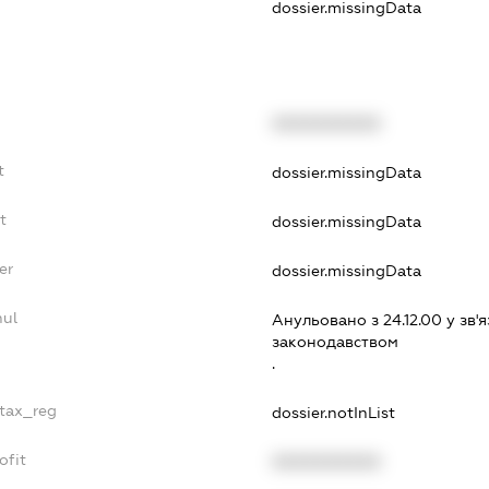
dossier.missingData
XXXXXXXXXX
t
dossier.missingData
t
dossier.missingData
er
dossier.missingData
nul
Анульовано з 24.12.00 у зв'я
законодавством
.
_tax_reg
dossier.notInList
ofit
XXXXXXXXXX