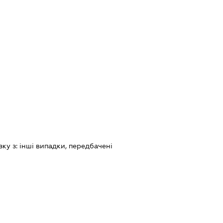
зку з:
iншi випадки, передбаченi