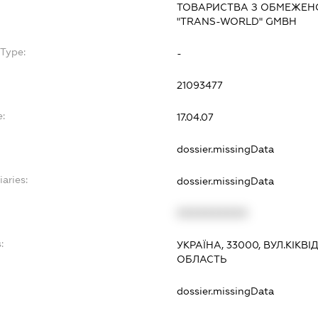
ТОВАРИСТВА З ОБМЕЖЕНО
"TRANS-WORLD" GMBH
bType:
-
21093477
e:
17.04.07
dossier.missingData
iaries:
dossier.missingData
XXXXXXXXXX
:
УКРАЇНА, 33000, ВУЛ.КІКВІ
ОБЛАСТЬ
dossier.missingData