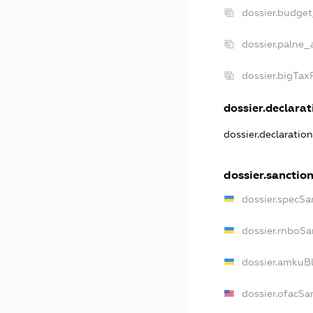
dossier.budge
dossier.palne_
dossier.bigTa
dossier.declarati
dossier.declaratio
dossier.sanctio
dossier.specSa
dossier.rnboSa
dossier.amkuBl
dossier.ofacSa