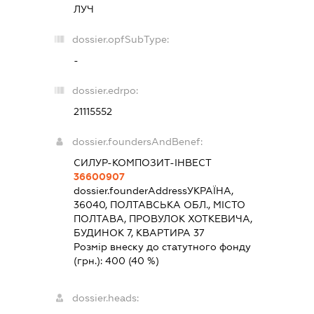
ЛУЧ
dossier.opfSubType:
-
dossier.edrpo:
21115552
dossier.foundersAndBenef:
СИЛУР-КОМПОЗИТ-ІНВЕСТ
36600907
dossier.founderAddress
УКРАЇНА,
36040, ПОЛТАВСЬКА ОБЛ., МІСТО
ПОЛТАВА, ПРОВУЛОК ХОТКЕВИЧА,
БУДИНОК 7, КВАРТИРА 37
Розмір внеску до статутного фонду
(грн.):
400
(40 %)
dossier.heads: