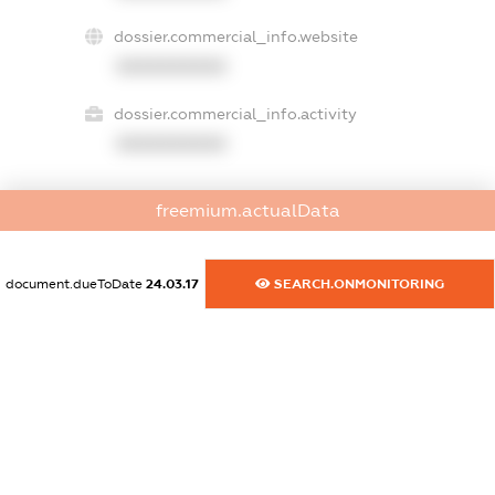
dossier.commercial_info.website
XXXXXXXXXX
dossier.commercial_info.activity
XXXXXXXXXX
freemium.actualData
freemium.exampleText_1
freemium.exampleText_2
freemium.anonymousPerSearch2
document.dueToDate
24.03.17
SEARCH.ONMONITORING
FREEMIUM.DETAILS
FREEMIUM.REGISTER