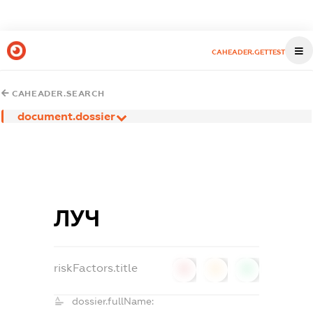
CAHEADER.GETTEST
CAHEADER.SEARCH
document.dossier
ЛУЧ
riskFactors.title
0
0
0
dossier.fullName: