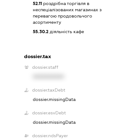
52.11
роздрібна торгівля в
неспеціалізованих магазинах з
перевагою продовольчого
асортименту
55.30.2
діяльність кафе
dossier.tax
dossier.staff
XXXXXXXXXX
dossier.taxDebt
dossier.missingData
dossier.esvDebt
dossier.missingData
dossier.ndsPayer