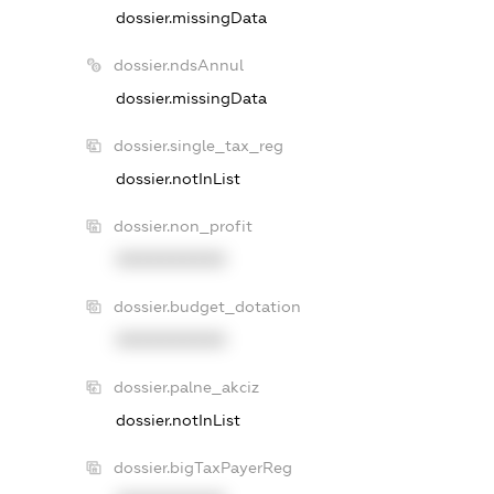
dossier.missingData
dossier.ndsAnnul
dossier.missingData
dossier.single_tax_reg
dossier.notInList
dossier.non_profit
XXXXXXXXXX
dossier.budget_dotation
XXXXXXXXXX
dossier.palne_akciz
dossier.notInList
dossier.bigTaxPayerReg