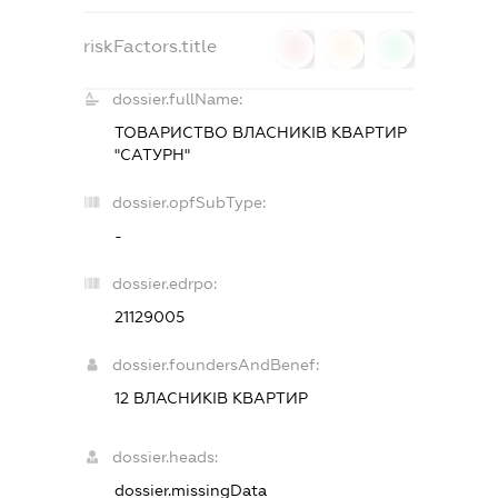
riskFactors.title
0
0
0
dossier.fullName:
ТОВАРИСТВО ВЛАСНИКІВ КВАРТИР
"САТУРН"
dossier.opfSubType:
-
dossier.edrpo:
21129005
dossier.foundersAndBenef:
12 ВЛАСНИКІВ КВАРТИР
dossier.heads:
dossier.missingData