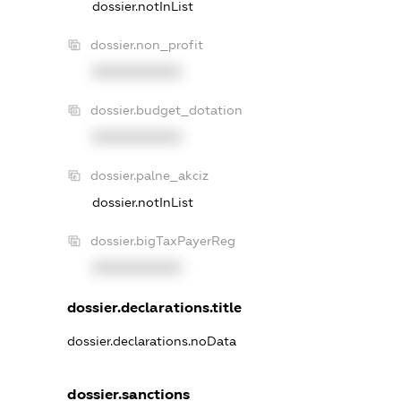
dossier.notInList
dossier.non_profit
XXXXXXXXXX
dossier.budget_dotation
XXXXXXXXXX
dossier.palne_akciz
dossier.notInList
dossier.bigTaxPayerReg
XXXXXXXXXX
dossier.declarations.title
dossier.declarations.noData
dossier.sanctions