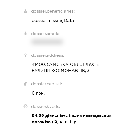
dossier.beneficiaries:
dossier.missingData
dossier.smida:
XXXXXXXXXX
dossier.address:
41400, СУМСЬКА ОБЛ., ГЛУХІВ,
ВУЛИЦЯ КОСМОНАВТІВ, 3
dossier.capital:
0 грн.
dossier.kveds:
94.99
діяльність інших громадських
організацій, н. в. і. у.