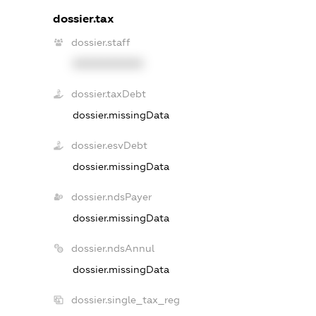
dossier.tax
dossier.staff
XXXXXXXXXX
dossier.taxDebt
dossier.missingData
dossier.esvDebt
dossier.missingData
dossier.ndsPayer
dossier.missingData
dossier.ndsAnnul
dossier.missingData
dossier.single_tax_reg