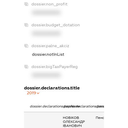
dossier.non_profit
XXXXXXXXXX
dossier.budget_dotation
XXXXXXXXXX
dossier.palne_akciz
dossier.notInList
dossier.bigTaxPayerReg
XXXXXXXXXX
dossier.declarations.title
2019
dossier.declarations.pepName
dossier.declarations.personName
dossier.declaration
НОВІКОВ
Пенсія
ОЛЕКСАНДР
ІВАНОВИЧ