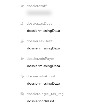
dossier.staff
XXXXXXXXXX
dossier.taxDebt
dossier.missingData
dossier.esvDebt
dossier.missingData
dossier.ndsPayer
dossier.missingData
dossier.ndsAnnul
dossier.missingData
dossier.single_tax_reg
dossier.notInList