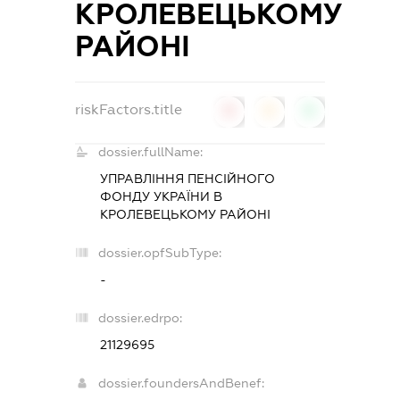
КРОЛЕВЕЦЬКОМУ
РАЙОНІ
riskFactors.title
0
0
0
dossier.fullName:
УПРАВЛІННЯ ПЕНСІЙНОГО
ФОНДУ УКРАЇНИ В
КРОЛЕВЕЦЬКОМУ РАЙОНІ
dossier.opfSubType:
-
dossier.edrpo:
21129695
dossier.foundersAndBenef: