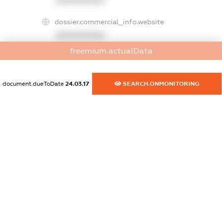
XXXXXXXXXX
dossier.commercial_info.website
XXXXXXXXXX
freemium.actualData
dossier.commercial_info.activity
XXXXXXXXXX
document.dueToDate
24.03.17
SEARCH.ONMONITORING
freemium.exampleText_1
freemium.exampleText_2
freemium.anonymousPerSearch2
FREEMIUM.DETAILS
FREEMIUM.REGISTER