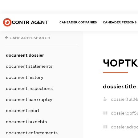
CONTR AGENT
CAHEADER.COMPANIES
CAHEADER.PERSONS
CAHEADER.SEARCH
document.dossier
ЧОРТК
document.statements
document.history
dossier.title
document.inspections
dossier.full
document.bankruptcy
document.court
dossier.opfS
document.taxdebts
dossier.edrpo
document.enforcements