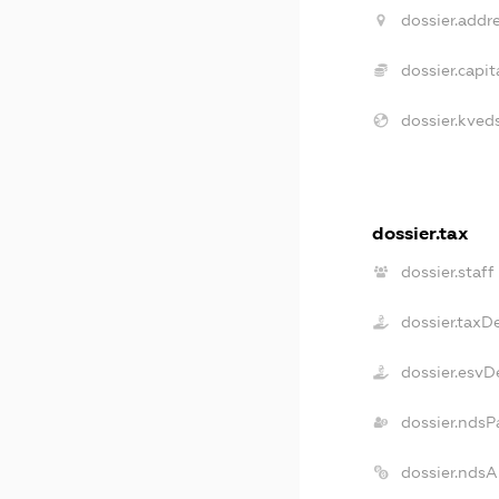
dossier.addre
dossier.capita
dossier.kveds
dossier.tax
dossier.staff
dossier.taxD
dossier.esvD
dossier.ndsP
dossier.nds