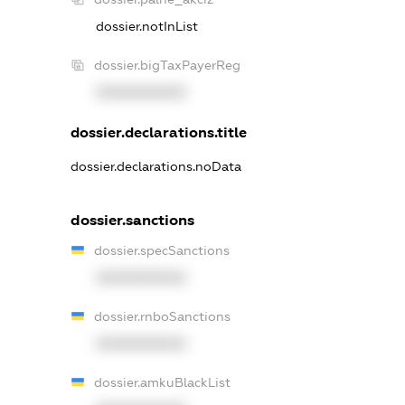
dossier.notInList
dossier.bigTaxPayerReg
XXXXXXXXXX
dossier.declarations.title
dossier.declarations.noData
dossier.sanctions
dossier.specSanctions
XXXXXXXXXX
dossier.rnboSanctions
XXXXXXXXXX
dossier.amkuBlackList