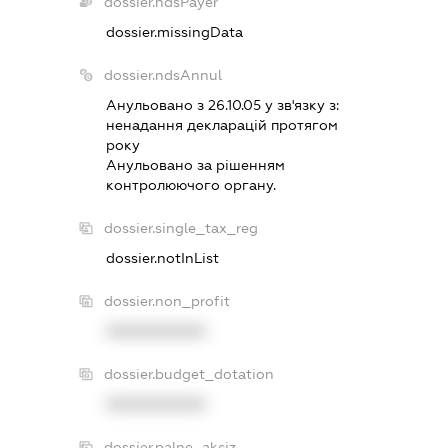
dossier.ndsPayer
dossier.missingData
dossier.ndsAnnul
Анульовано з 26.10.05 у зв'язку з:
ненадання декларацiй протягом
року
Анульовано за рiшенням
контролюючого органу.
dossier.single_tax_reg
dossier.notInList
dossier.non_profit
XXXXXXXXXX
dossier.budget_dotation
XXXXXXXXXX
dossier.palne_akciz