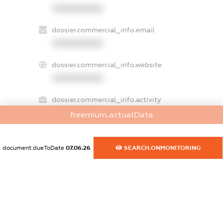
XXXXXXXXXX
dossier.commercial_info.email
XXXXXXXXXX
dossier.commercial_info.website
XXXXXXXXXX
dossier.commercial_info.activity
XXXXXXXXXX
freemium.actualData
document.dueToDate
07.06.26
SEARCH.ONMONITORING
freemium.exampleText_1
freemium.exampleText_2
freemium.anonymousPerSearch2
FREEMIUM.DETAILS
FREEMIUM.REGISTER