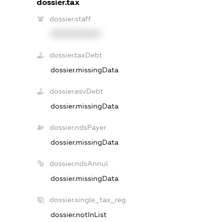
dossier.tax
dossier.staff
XXXXXXXXXX
dossier.taxDebt
dossier.missingData
dossier.esvDebt
dossier.missingData
dossier.ndsPayer
dossier.missingData
dossier.ndsAnnul
dossier.missingData
dossier.single_tax_reg
dossier.notInList