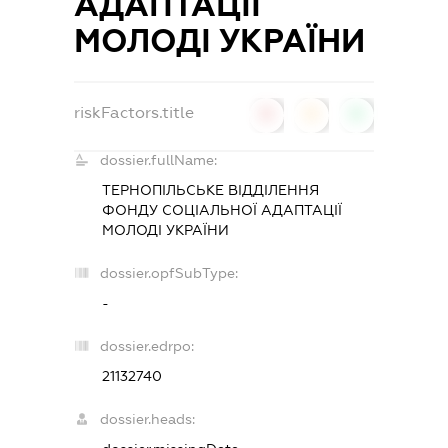
АДАПТАЦІЇ
МОЛОДІ УКРАЇНИ
riskFactors.title
0
0
0
dossier.fullName:
ТЕРНОПІЛЬСЬКЕ ВІДДІЛЕННЯ
ФОНДУ СОЦІАЛЬНОЇ АДАПТАЦІЇ
МОЛОДІ УКРАЇНИ
dossier.opfSubType:
-
dossier.edrpo:
21132740
dossier.heads: