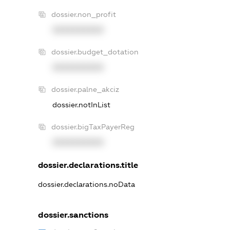
dossier.non_profit
XXXXXXXXXX
dossier.budget_dotation
XXXXXXXXXX
dossier.palne_akciz
dossier.notInList
dossier.bigTaxPayerReg
XXXXXXXXXX
dossier.declarations.title
dossier.declarations.noData
dossier.sanctions