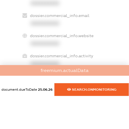
XXXXXXXXXX
dossier.commercial_info.email
XXXXXXXXXX
dossier.commercial_info.website
XXXXXXXXXX
dossier.commercial_info.activity
XXXXXXXXXX
freemium.actualData
freemium.exampleText_1
document.dueToDate
25.06.26
SEARCH.ONMONITORING
freemium.exampleText_2
freemium.anonymousPerSearch2
FREEMIUM.DETAILS
FREEMIUM.REGISTER