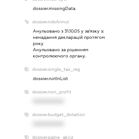
dossier.missingData
dossier.ndsAnnul
Анульовано з 31.10.05 у зв'язку з:
ненадання декларацiй протягом
року
Анульовано за рiшенням
контролюючого органу.
dossier.single_tax_reg
dossier.notInList
dossier.non_profit
XXXXXXXXXX
dossier.budget_dotation
XXXXXXXXXX
dossier.palne_akciz