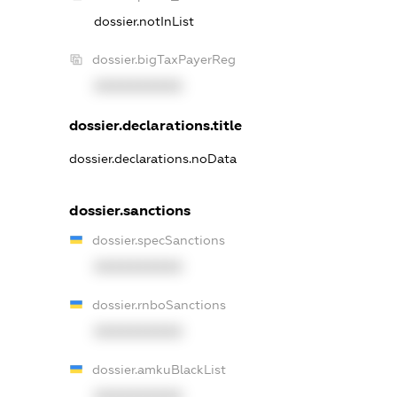
dossier.notInList
dossier.bigTaxPayerReg
XXXXXXXXXX
dossier.declarations.title
dossier.declarations.noData
dossier.sanctions
dossier.specSanctions
XXXXXXXXXX
dossier.rnboSanctions
XXXXXXXXXX
dossier.amkuBlackList
XXXXXXXXXX