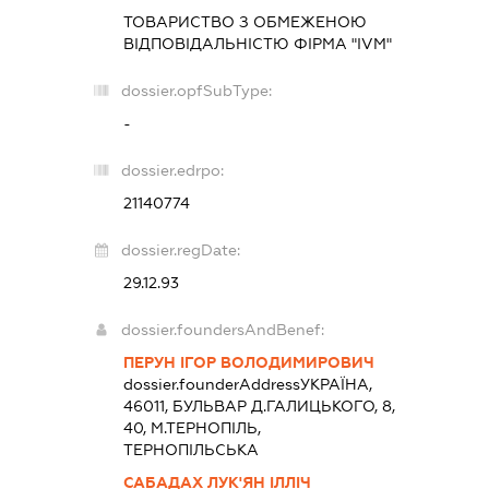
ТОВАРИСТВО З ОБМЕЖЕНОЮ
ВІДПОВІДАЛЬНІСТЮ ФІРМА "IVM"
dossier.opfSubType:
-
dossier.edrpo:
21140774
dossier.regDate:
29.12.93
dossier.foundersAndBenef:
ПЕРУН ІГОР ВОЛОДИМИРОВИЧ
dossier.founderAddress
УКРАЇНА,
46011, БУЛЬВАР Д.ГАЛИЦЬКОГО, 8,
40, М.ТЕРНОПІЛЬ,
ТЕРНОПІЛЬСЬКА
САБАДАХ ЛУК'ЯН ІЛЛІЧ