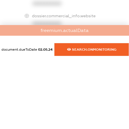
XXXXXXXXXX
dossier.commercial_info.website
XXXXXXXXXX
freemium.actualData
dossier.commercial_info.activity
XXXXXXXXXX
document.dueToDate
02.05.24
SEARCH.ONMONITORING
freemium.exampleText_1
freemium.exampleText_2
freemium.anonymousPerSearch2
FREEMIUM.DETAILS
FREEMIUM.REGISTER