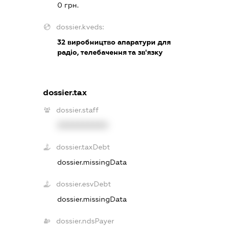
0 грн.
dossier.kveds:
32
виробництво апаратури для
радіо, телебачення та зв'язку
dossier.tax
dossier.staff
XXXXXXXXXX
dossier.taxDebt
dossier.missingData
dossier.esvDebt
dossier.missingData
dossier.ndsPayer