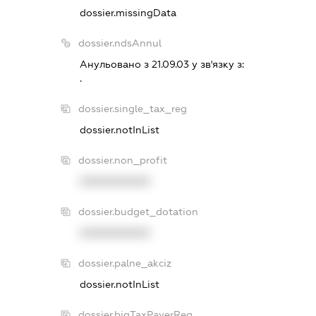
dossier.missingData
dossier.ndsAnnul
Анульовано з 21.09.03 у зв'язку з:
.
dossier.single_tax_reg
dossier.notInList
dossier.non_profit
XXXXXXXXXX
dossier.budget_dotation
XXXXXXXXXX
dossier.palne_akciz
dossier.notInList
dossier.bigTaxPayerReg