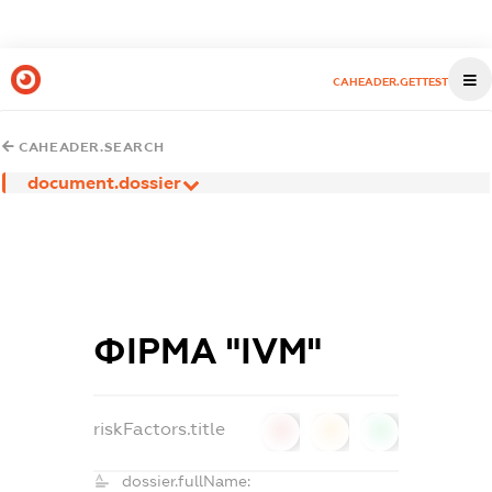
CAHEADER.GETTEST
CAHEADER.SEARCH
document.dossier
ФІРМА "IVM"
riskFactors.title
0
0
0
dossier.fullName: