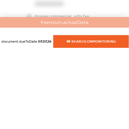
XXXXXXXXXX
dossier.commercial_info.fax
freemium.actualData
XXXXXXXXXX
dossier.commercial_info.email
document.dueToDate
07.07.26
SEARCH.ONMONITORING
XXXXXXXXXX
dossier.commercial_info.website
XXXXXXXXXX
dossier.commercial_info.activity
XXXXXXXXXX
freemium.exampleText_1
freemium.exampleText_2
freemium.anonymousPerSearch2