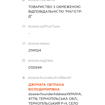
ТОВАРИСТВО З ОБМЕЖЕНОЮ
ВІДПОВІДАЛЬНІСТЮ "МАГІСТР-
Д"
dossier.opfSubType:
-
dossier.edrpo:
21141124
dossier.regDate:
07.09.94
dossier.foundersAndBenef:
ДЖУМАГА СВІТЛАНА
ВОЛОДИМИРІВНА
dossier.founderAddress
УКРАЇНА,
47716, ТЕРНОПІЛЬСЬКА ОБЛ.,
ТЕРНОПІЛЬСЬКИЙ Р-Н, СЕЛО