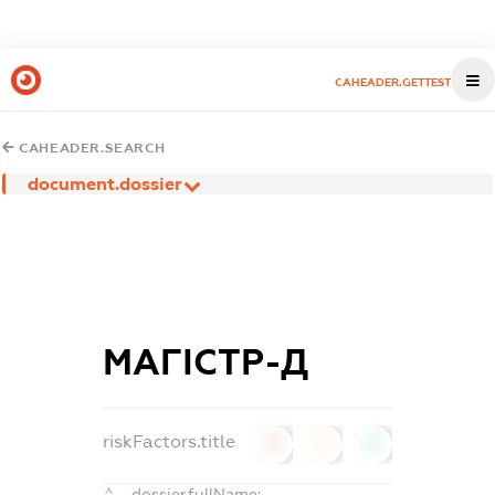
CAHEADER.GETTEST
CAHEADER.SEARCH
document.dossier
МАГІСТР-Д
riskFactors.title
0
0
0
dossier.fullName: