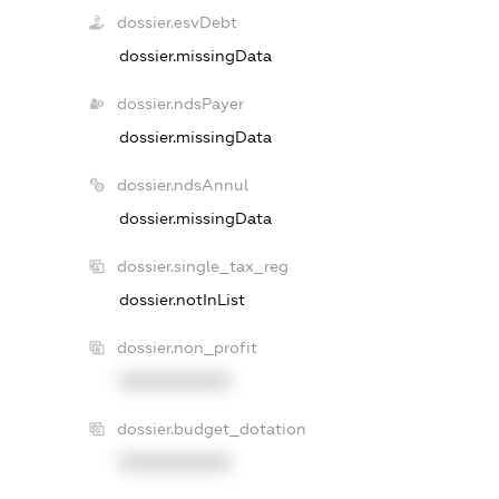
dossier.esvDebt
dossier.missingData
dossier.ndsPayer
dossier.missingData
dossier.ndsAnnul
dossier.missingData
dossier.single_tax_reg
dossier.notInList
dossier.non_profit
XXXXXXXXXX
dossier.budget_dotation
XXXXXXXXXX