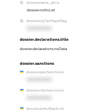
dossier.palne_akciz
dossier.notInList
dossier.bigTaxPayerReg
XXXXXXXXXX
dossier.declarations.title
dossier.declarations.noData
dossier.sanctions
dossier.specSanctions
XXXXXXXXXX
dossier.rnboSanctions
XXXXXXXXXX
dossier.amkuBlackList