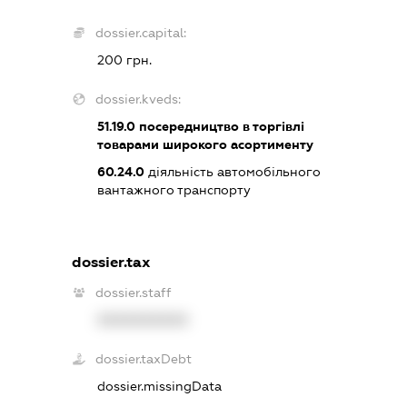
dossier.capital:
200 грн.
dossier.kveds:
51.19.0
посередництво в торгівлі
товарами широкого асортименту
60.24.0
діяльність автомобільного
вантажного транспорту
dossier.tax
dossier.staff
XXXXXXXXXX
dossier.taxDebt
dossier.missingData