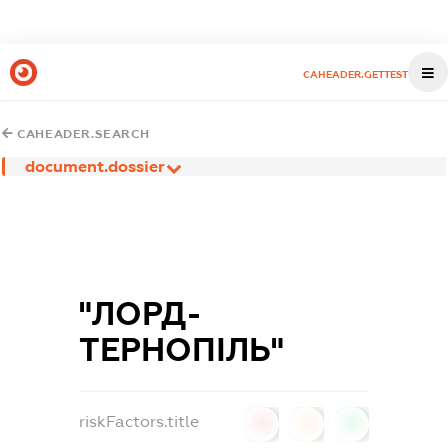
CAHEADER.GETTEST
CAHEADER.SEARCH
document.dossier
"ЛОРД-
ТЕРНОПІЛЬ"
riskFactors.title
0
0
0