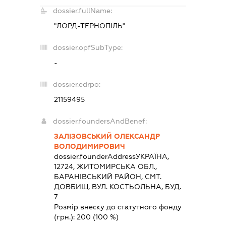
dossier.fullName:
"ЛОРД-ТЕРНОПІЛЬ"
dossier.opfSubType:
-
dossier.edrpo:
21159495
dossier.foundersAndBenef:
ЗАЛІЗОВСЬКИЙ ОЛЕКСАНДР
ВОЛОДИМИРОВИЧ
dossier.founderAddress
УКРАЇНА,
12724, ЖИТОМИРСЬКА ОБЛ.,
БАРАНIВСЬКИЙ РАЙОН, СМТ.
ДОВБИШ, ВУЛ. КОСТЬОЛЬНА, БУД.
7
Розмір внеску до статутного фонду
(грн.):
200
(100 %)