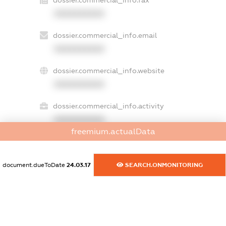
dossier.commercial_info.fax
XXXXXXXXXX
dossier.commercial_info.email
XXXXXXXXXX
dossier.commercial_info.website
XXXXXXXXXX
dossier.commercial_info.activity
XXXXXXXXXX
freemium.actualData
freemium.exampleText_1
document.dueToDate
24.03.17
SEARCH.ONMONITORING
freemium.exampleText_2
freemium.anonymousPerSearch2
FREEMIUM.DETAILS
FREEMIUM.REGISTER